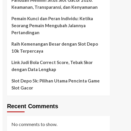
Panduan Memilih Situs Slot Gacor 2026:
Keamanan, Transparansi, dan Kenyamanan
Pemain Kunci dan Peran Individu: Ketika
Seorang Pemain Mengubah Jalannya
Pertandingan
Raih Kemenangan Besar dengan Slot Depo
10k Terpercaya
Link Judi Bola Correct Score, Tebak Skor
dengan Data Lengkap
Slot Depo 5k: Pilihan Utama Pencinta Game
Slot Gacor
Recent Comments
No comments to show.