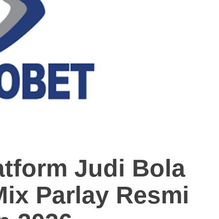
tform Judi Bola
ix Parlay Resmi