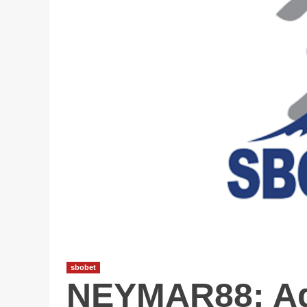
sbobet
NEYMAR88: A