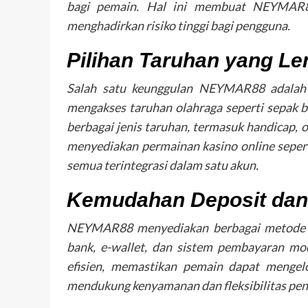
bagi pemain. Hal ini membuat NEYMAR88
menghadirkan risiko tinggi bagi pengguna.
Pilihan Taruhan yang L
Salah satu keunggulan NEYMAR88 adalah v
mengakses taruhan olahraga seperti sepak bo
berbagai jenis taruhan, termasuk handicap, ov
menyediakan permainan kasino online seperti
semua terintegrasi dalam satu akun.
Kemudahan Deposit dan
NEYMAR88 menyediakan berbagai metode p
bank, e-wallet, dan sistem pembayaran mo
efisien, memastikan pemain dapat mengel
mendukung kenyamanan dan fleksibilitas pen