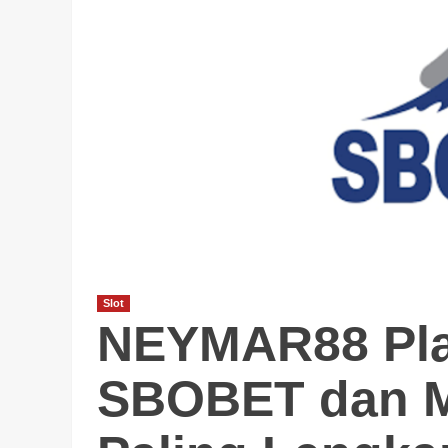
Slot
NEYMAR88 Pla
SBOBET dan M