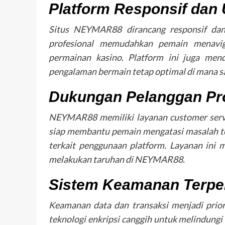
Platform Responsif dan 
Situs NEYMAR88 dirancang responsif da
profesional memudahkan pemain menaviga
permainan kasino. Platform ini juga men
pengalaman bermain tetap optimal di mana sa
Dukungan Pelanggan Pro
NEYMAR88 memiliki layanan customer servic
siap membantu pemain mengatasi masalah t
terkait penggunaan platform. Layanan ini
melakukan taruhan di NEYMAR88.
Sistem Keamanan Terpe
Keamanan data dan transaksi menjadi pri
teknologi enkripsi canggih untuk melindungi