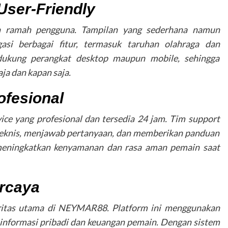
User-Friendly
n ramah pengguna. Tampilan yang sederhana namun
si berbagai fitur, termasuk taruhan olahraga dan
dukung perangkat desktop maupun mobile, sehingga
ja dan kapan saja.
fesional
e yang profesional dan tersedia 24 jam. Tim support
eknis, menjawab pertanyaan, dan memberikan panduan
 meningkatkan kenyamanan dan rasa aman pemain saat
rcaya
oritas utama di NEYMAR88. Platform ini menggunakan
 informasi pribadi dan keuangan pemain. Dengan sistem