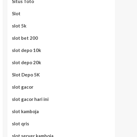
Situs Toto
Slot
slot 5k
slot bet 200
slot depo 10k
slot depo 20k
Slot Depo 5K
slot gacor
slot gacor hari ini
slot kamboja
slot qris
slot server kamboja