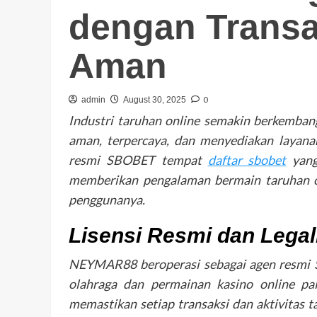
dengan Transa
Aman
0
admin
August 30, 2025
Industri taruhan online semakin berkemban
aman, terpercaya, dan menyediakan layana
resmi SBOBET tempat
daftar sbobet
yang
memberikan pengalaman bermain taruhan ol
penggunanya.
Lisensi Resmi dan Legal
NEYMAR88 beroperasi sebagai agen resmi 
olahraga dan permainan kasino online pali
memastikan setiap transaksi dan aktivitas t