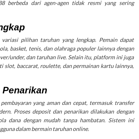
 berbeda dari agen-agen tidak resmi yang sering
engkap
ariasi pilihan taruhan yang lengkap. Pemain dapat
la, basket, tenis, dan olahraga populer lainnya dengan
er/under, dan taruhan live. Selain itu, platform ini juga
 slot, baccarat, roulette, dan permainan kartu lainnya,
 Penarikan
embayaran yang aman dan cepat, termasuk transfer
dern. Proses deposit dan penarikan dilakukan dengan
ola dana dengan mudah tanpa hambatan. Sistem ini
gguna dalam bermain taruhan online.