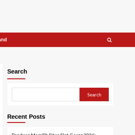
and
Search
Search
Recent Posts