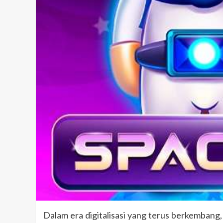
Dalam era digitalisasi yang terus berkembang