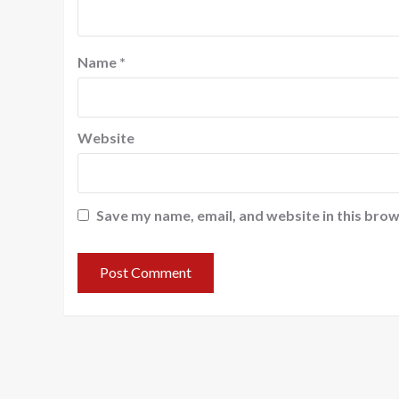
Name
*
Website
Save my name, email, and website in this brow