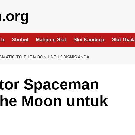
n.org
la
Sbobet
Mahjong Slot
Slot Kamboja
Slot Thail
MATIC TO THE MOON UNTUK BISNIS ANDA
ctor Spaceman
The Moon untuk