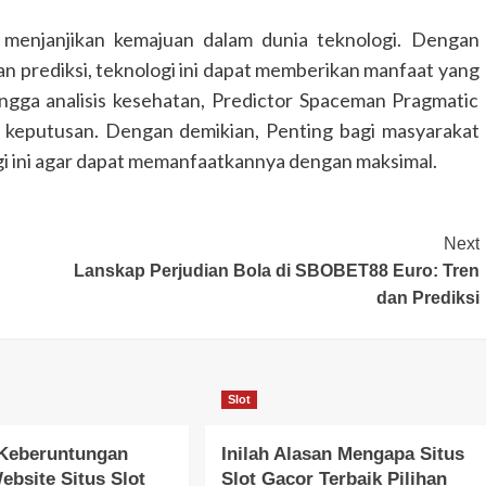
 menjanjikan kemajuan dalam dunia teknologi. Dengan
 prediksi, teknologi ini dapat memberikan manfaat yang
ingga analisis kesehatan, Predictor Spaceman Pragmatic
n keputusan. Dengan demikian, Penting bagi masyarakat
i ini agar dapat memanfaatkannya dengan maksimal.
Next
Lanskap Perjudian Bola di SBOBET88 Euro: Tren
dan Prediksi
Slot
 Keberuntungan
Inilah Alasan Mengapa Situs
ebsite Situs Slot
Slot Gacor Terbaik Pilihan