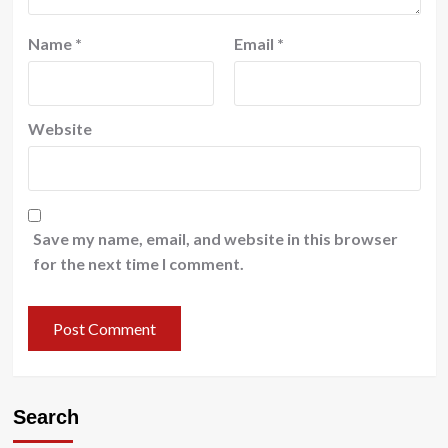
Name
*
Email
*
Website
Save my name, email, and website in this browser
for the next time I comment.
Search