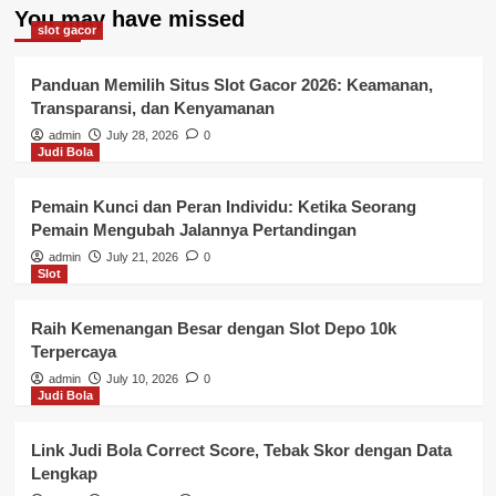
You may have missed
slot gacor
Panduan Memilih Situs Slot Gacor 2026: Keamanan,
Transparansi, dan Kenyamanan
admin
July 28, 2026
0
Judi Bola
Pemain Kunci dan Peran Individu: Ketika Seorang
Pemain Mengubah Jalannya Pertandingan
admin
July 21, 2026
0
Slot
Raih Kemenangan Besar dengan Slot Depo 10k
Terpercaya
admin
July 10, 2026
0
Judi Bola
Link Judi Bola Correct Score, Tebak Skor dengan Data
Lengkap