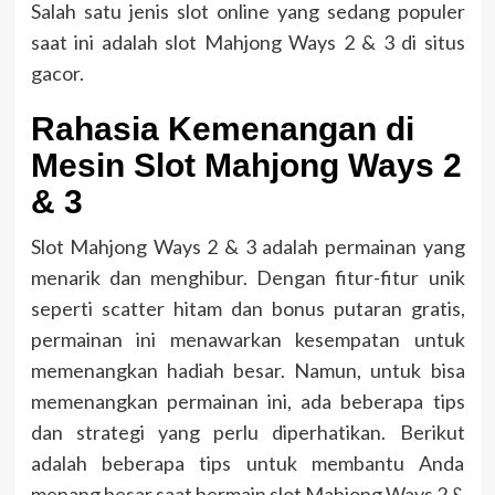
Salah satu jenis slot online yang sedang populer
saat ini adalah slot Mahjong Ways 2 & 3 di situs
gacor.
Rahasia Kemenangan di
Mesin Slot Mahjong Ways 2
& 3
Slot Mahjong Ways 2 & 3 adalah permainan yang
menarik dan menghibur. Dengan fitur-fitur unik
seperti scatter hitam dan bonus putaran gratis,
permainan ini menawarkan kesempatan untuk
memenangkan hadiah besar. Namun, untuk bisa
memenangkan permainan ini, ada beberapa tips
dan strategi yang perlu diperhatikan. Berikut
adalah beberapa tips untuk membantu Anda
menang besar saat bermain slot Mahjong Ways 2 &