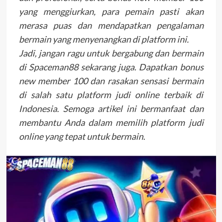
yang menggiurkan, para pemain pasti akan
merasa puas dan mendapatkan pengalaman
bermain yang menyenangkan di platform ini.
Jadi, jangan ragu untuk bergabung dan bermain
di Spaceman88 sekarang juga. Dapatkan bonus
new member 100 dan rasakan sensasi bermain
di salah satu platform judi online terbaik di
Indonesia. Semoga artikel ini bermanfaat dan
membantu Anda dalam memilih platform judi
online yang tepat untuk bermain.