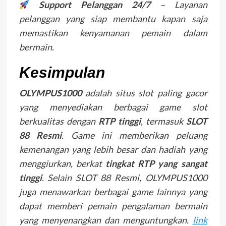
Support Pelanggan 24/7
– Layanan
pelanggan yang siap membantu kapan saja
memastikan kenyamanan pemain dalam
bermain.
Kesimpulan
OLYMPUS1000
adalah situs slot paling gacor
yang menyediakan berbagai game slot
berkualitas dengan
RTP tinggi
, termasuk
SLOT
88 Resmi
. Game ini memberikan peluang
kemenangan yang lebih besar dan hadiah yang
menggiurkan, berkat
tingkat RTP yang sangat
tinggi
. Selain SLOT 88 Resmi, OLYMPUS1000
juga menawarkan berbagai game lainnya yang
dapat memberi pemain pengalaman bermain
yang menyenangkan dan menguntungkan.
link