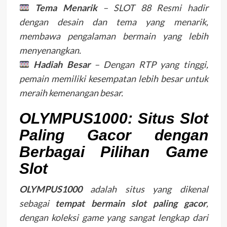
Tema Menarik
– SLOT 88 Resmi hadir
dengan desain dan tema yang menarik,
membawa pengalaman bermain yang lebih
menyenangkan.
Hadiah Besar
– Dengan RTP yang tinggi,
pemain memiliki kesempatan lebih besar untuk
meraih kemenangan besar.
OLYMPUS1000: Situs Slot
Paling Gacor dengan
Berbagai Pilihan Game
Slot
OLYMPUS1000
adalah situs yang dikenal
sebagai
tempat bermain slot paling gacor
,
dengan koleksi game yang sangat lengkap dari