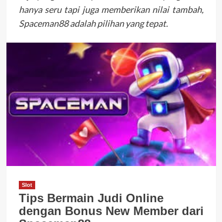
hanya seru tapi juga memberikan nilai tambah,
Spaceman88 adalah pilihan yang tepat.
Slot
Tips Bermain Judi Online
dengan Bonus New Member dari