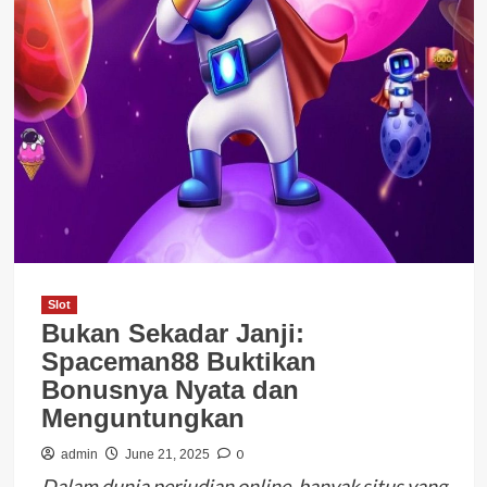
Slot
Bukan Sekadar Janji:
Spaceman88 Buktikan
Bonusnya Nyata dan
Menguntungkan
0
admin
June 21, 2025
Dalam dunia perjudian online, banyak situs yang