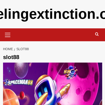
Skip
elingextinction.
to
content
Primary
Menu
HOME
SLOT88
slot88