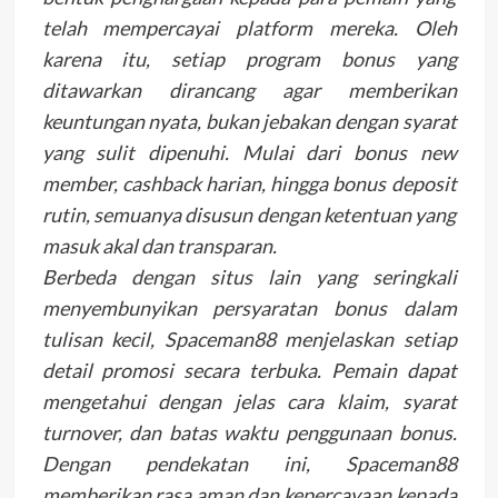
telah mempercayai platform mereka. Oleh
karena itu, setiap program bonus yang
ditawarkan dirancang agar memberikan
keuntungan nyata, bukan jebakan dengan syarat
yang sulit dipenuhi. Mulai dari bonus new
member, cashback harian, hingga bonus deposit
rutin, semuanya disusun dengan ketentuan yang
masuk akal dan transparan.
Berbeda dengan situs lain yang seringkali
menyembunyikan persyaratan bonus dalam
tulisan kecil, Spaceman88 menjelaskan setiap
detail promosi secara terbuka. Pemain dapat
mengetahui dengan jelas cara klaim, syarat
turnover, dan batas waktu penggunaan bonus.
Dengan pendekatan ini, Spaceman88
memberikan rasa aman dan kepercayaan kepada