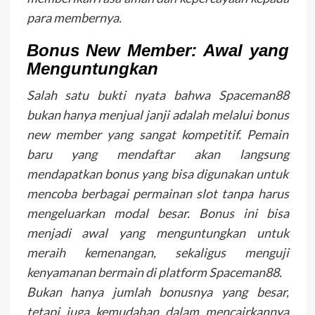
para membernya.
Bonus New Member: Awal yang
Menguntungkan
Salah satu bukti nyata bahwa Spaceman88
bukan hanya menjual janji adalah melalui bonus
new member yang sangat kompetitif. Pemain
baru yang mendaftar akan langsung
mendapatkan bonus yang bisa digunakan untuk
mencoba berbagai permainan slot tanpa harus
mengeluarkan modal besar. Bonus ini bisa
menjadi awal yang menguntungkan untuk
meraih kemenangan, sekaligus menguji
kenyamanan bermain di platform Spaceman88.
Bukan hanya jumlah bonusnya yang besar,
tetapi juga kemudahan dalam mencairkannya