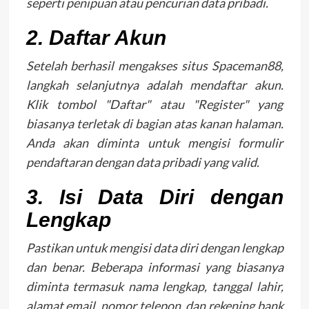
seperti penipuan atau pencurian data pribadi.
2. Daftar Akun
Setelah berhasil mengakses situs Spaceman88,
langkah selanjutnya adalah mendaftar akun.
Klik tombol "Daftar" atau "Register" yang
biasanya terletak di bagian atas kanan halaman.
Anda akan diminta untuk mengisi formulir
pendaftaran dengan data pribadi yang valid.
3. Isi Data Diri dengan
Lengkap
Pastikan untuk mengisi data diri dengan lengkap
dan benar. Beberapa informasi yang biasanya
diminta termasuk nama lengkap, tanggal lahir,
alamat email, nomor telepon, dan rekening bank