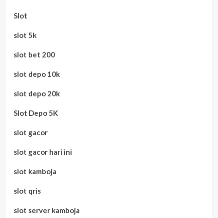
Slot
slot 5k
slot bet 200
slot depo 10k
slot depo 20k
Slot Depo 5K
slot gacor
slot gacor hari ini
slot kamboja
slot qris
slot server kamboja