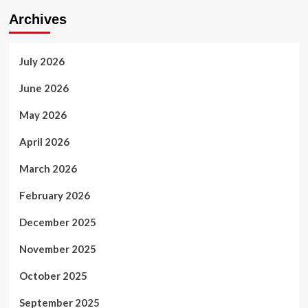
Archives
July 2026
June 2026
May 2026
April 2026
March 2026
February 2026
December 2025
November 2025
October 2025
September 2025