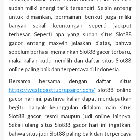
sudah miliki energi tarik tersendiri. Selain enteng
untuk dimainkan, permainan berikut juga miliki
banyak sekali keuntungan seperti jackpot
terbesar. Seperti apa yang sudah situs Slot88
gacor enteng maxwin jelaskan diatas, bahwa
sebelum berhasil memainkan Slot88 gacor terbaru,
maka kalian kudu memilih dan daftar situs Slot88
online paling baik dan terpercaya di Indonesia.
Bersama bersama dengan daftar situs
https://westcoasttubrepairor.com/
slot88 online
gacor hari ini, pastinya kalian dapat mendapatkan
begitu banyak keunggulan didalam main situs
Slot88 gacor resmi maupun judi online lainnya.
Sekali ulang situs Slot88 gacor hari ini ingatkan,
bahwa situs judi Slot88 paling baik dan terpercaya