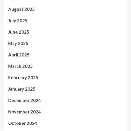
August 2025
July 2025
June 2025
May 2025
April 2025
March 2025
February 2025
January 2025
December 2024
November 2024
October 2024