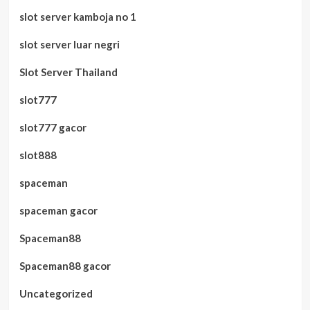
slot server kamboja no 1
slot server luar negri
Slot Server Thailand
slot777
slot777 gacor
slot888
spaceman
spaceman gacor
Spaceman88
Spaceman88 gacor
Uncategorized