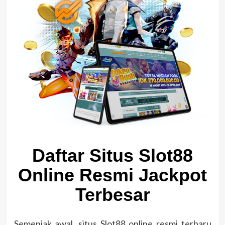
Daftar Situs Slot88
Online Resmi Jackpot
Terbesar
Semenjak awal, situs Slot88 online resmi terbaru