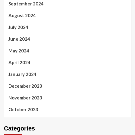
September 2024
August 2024
July 2024
June 2024
May 2024
April 2024
January 2024
December 2023
November 2023
October 2023
Categories