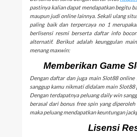
pastinya kalian dapat mendapatkan begitu ba
maupun judi online lainnya. Sekali ulang situ
paling baik dan terpercaya no 1 merupak
berlisensi resmi berserta daftar info boco
alternatif. Berikut adalah keunggulan mai
menang maxwin:
Memberikan Game Sl
Dengan daftar dan juga main Slot88 online
sanggup kamu nikmati didalam main Slot88 
Dengan terdapatnya peluang daily win sang
berasal dari bonus free spin yang diperoleh
maka peluang mendapatkan keuntungan jackpo
Lisensi Re