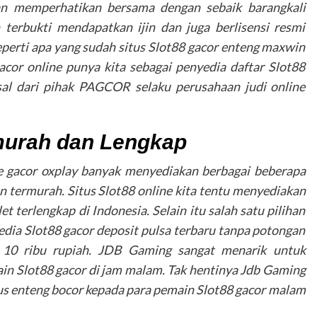
lian memperhatikan bersama dengan sebaik barangkali
 terbukti mendapatkan ijin dan juga berlisensi resmi
Seperti apa yang sudah situs Slot88 gacor enteng maxwin
 gacor online punya kita sebagai penyedia daftar Slot88
asal dari pihak PAGCOR selaku perusahaan judi online
murah dan Lengkap
ne gacor oxplay banyak menyediakan berbagai beberapa
n termurah. Situs Slot88 online kita tentu menyediakan
t terlengkap di Indonesia. Selain itu salah satu pilihan
dia Slot88 gacor deposit pulsa terbaru tanpa potongan
10 ribu rupiah. JDB Gaming sangat menarik untuk
n Slot88 gacor di jam malam. Tak hentinya Jdb Gaming
s enteng bocor kepada para pemain Slot88 gacor malam