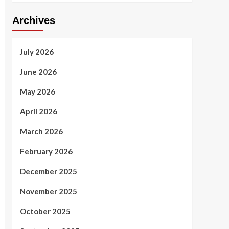
Archives
July 2026
June 2026
May 2026
April 2026
March 2026
February 2026
December 2025
November 2025
October 2025