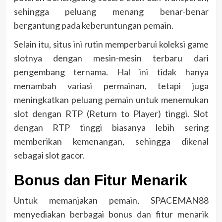
sehingga peluang menang benar-benar
bergantung pada keberuntungan pemain.
Selain itu, situs ini rutin memperbarui koleksi game
slotnya dengan mesin-mesin terbaru dari
pengembang ternama. Hal ini tidak hanya
menambah variasi permainan, tetapi juga
meningkatkan peluang pemain untuk menemukan
slot dengan RTP (Return to Player) tinggi. Slot
dengan RTP tinggi biasanya lebih sering
memberikan kemenangan, sehingga dikenal
sebagai slot gacor.
Bonus dan Fitur Menarik
Untuk memanjakan pemain, SPACEMAN88
menyediakan berbagai bonus dan fitur menarik