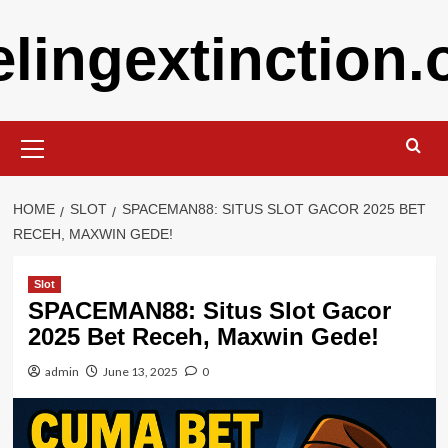
Skip
elingextinction.
to
content
Primary
Menu
HOME
SLOT
SPACEMAN88: SITUS SLOT GACOR 2025 BET
RECEH, MAXWIN GEDE!
Slot
SPACEMAN88: Situs Slot Gacor
2025 Bet Receh, Maxwin Gede!
admin
June 13, 2025
0