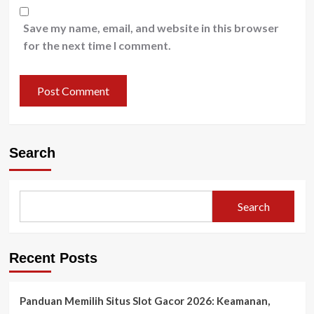
Save my name, email, and website in this browser
for the next time I comment.
Search
Search
Recent Posts
Panduan Memilih Situs Slot Gacor 2026: Keamanan,