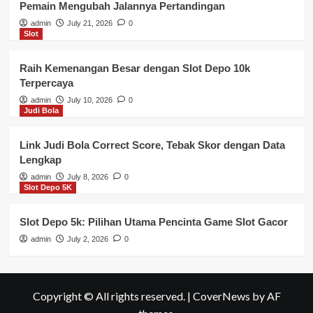
Pemain Mengubah Jalannya Pertandingan
admin
July 21, 2026
0
Slot
Raih Kemenangan Besar dengan Slot Depo 10k
Terpercaya
admin
July 10, 2026
0
Judi Bola
Link Judi Bola Correct Score, Tebak Skor dengan Data
Lengkap
admin
July 8, 2026
0
Slot Depo 5K
Slot Depo 5k: Pilihan Utama Pencinta Game Slot Gacor
admin
July 2, 2026
0
Copyright © All rights reserved.
|
CoverNews
by AF