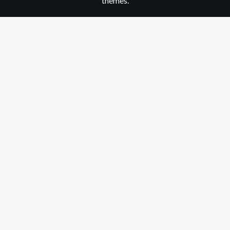
themes.