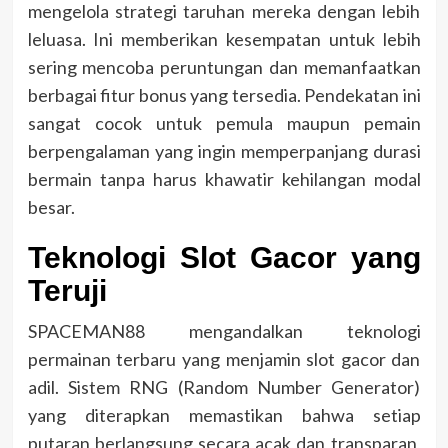
mengelola strategi taruhan mereka dengan lebih
leluasa. Ini memberikan kesempatan untuk lebih
sering mencoba peruntungan dan memanfaatkan
berbagai fitur bonus yang tersedia. Pendekatan ini
sangat cocok untuk pemula maupun pemain
berpengalaman yang ingin memperpanjang durasi
bermain tanpa harus khawatir kehilangan modal
besar.
Teknologi Slot Gacor yang
Teruji
SPACEMAN88 mengandalkan teknologi
permainan terbaru yang menjamin slot gacor dan
adil. Sistem RNG (Random Number Generator)
yang diterapkan memastikan bahwa setiap
putaran berlangsung secara acak dan transparan,