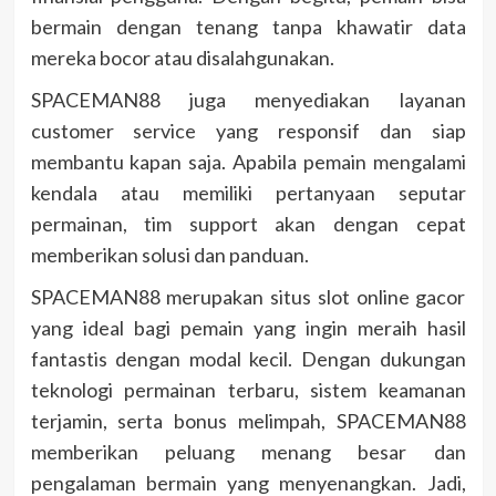
bermain dengan tenang tanpa khawatir data
mereka bocor atau disalahgunakan.
SPACEMAN88 juga menyediakan layanan
customer service yang responsif dan siap
membantu kapan saja. Apabila pemain mengalami
kendala atau memiliki pertanyaan seputar
permainan, tim support akan dengan cepat
memberikan solusi dan panduan.
SPACEMAN88 merupakan situs slot online gacor
yang ideal bagi pemain yang ingin meraih hasil
fantastis dengan modal kecil. Dengan dukungan
teknologi permainan terbaru, sistem keamanan
terjamin, serta bonus melimpah, SPACEMAN88
memberikan peluang menang besar dan
pengalaman bermain yang menyenangkan. Jadi,