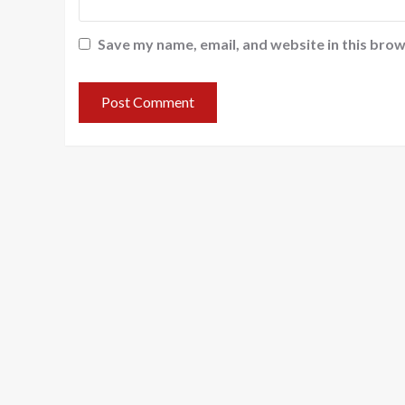
Save my name, email, and website in this brow