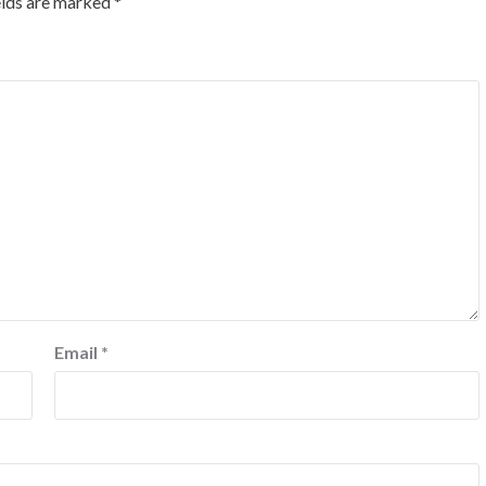
elds are marked
*
Email
*