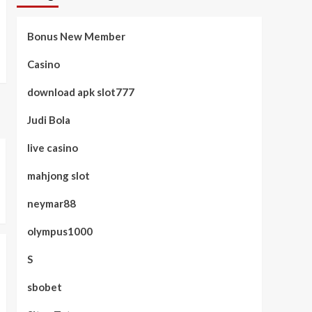
Bonus New Member
Casino
download apk slot777
Judi Bola
live casino
mahjong slot
neymar88
olympus1000
S
sbobet