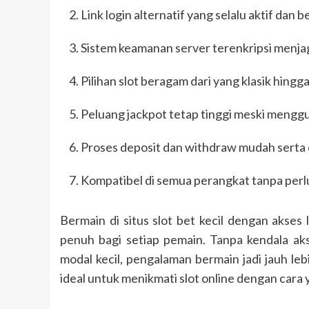
Link login alternatif yang selalu aktif dan b
Sistem keamanan server terenkripsi menjag
Pilihan slot beragam dari yang klasik hing
Peluang jackpot tetap tinggi meski meng
Proses deposit dan withdraw mudah serta
Kompatibel di semua perangkat tanpa perlu
Bermain di situs slot bet kecil dengan akses
penuh bagi setiap pemain. Tanpa kendala a
modal kecil, pengalaman bermain jadi jauh le
ideal untuk menikmati slot online dengan cara