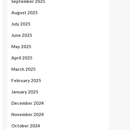
September 2025
August 2025
July 2025
June 2025
May 2025
April 2025
March 2025
February 2025
January 2025
December 2024
November 2024
October 2024