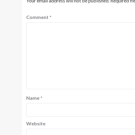
Your email address will not be published.
Required fi
Comment
*
Name
*
Website