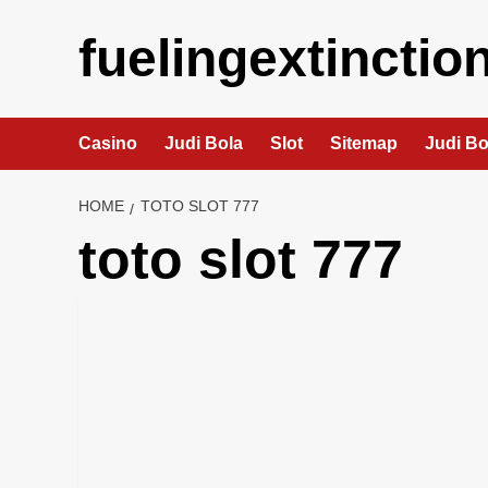
Skip
to
fuelingextinctio
content
Casino
Judi Bola
Slot
Sitemap
Judi Bo
HOME
TOTO SLOT 777
toto slot 777