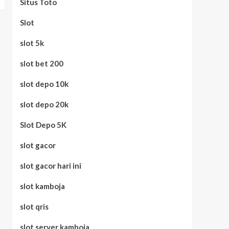
Situs Toto
Slot
slot 5k
slot bet 200
slot depo 10k
slot depo 20k
Slot Depo 5K
slot gacor
slot gacor hari ini
slot kamboja
slot qris
slot server kamboja