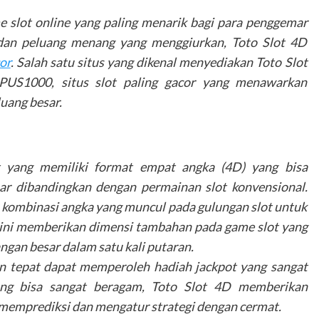
e slot online yang paling menarik bagi para penggemar
 dan peluang menang yang menggiurkan, Toto Slot 4D
or
. Salah satu situs yang dikenal menyediakan Toto Slot
PUS1000, situs slot paling gacor yang menawarkan
uang besar.
t yang memiliki format empat angka (4D) yang bisa
r dibandingkan dengan permainan slot konvensional.
kombinasi angka yang muncul pada gulungan slot untuk
ini memberikan dimensi tambahan pada game slot yang
an besar dalam satu kali putaran.
n tepat dapat memperoleh hadiah jackpot yang sangat
ng bisa sangat beragam, Toto Slot 4D memberikan
 memprediksi dan mengatur strategi dengan cermat.