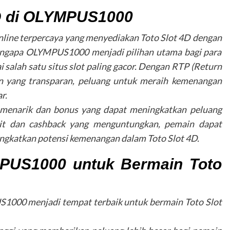
4D di OLYMPUS1000
nline terpercaya yang menyediakan Toto Slot 4D dengan
 mengapa OLYMPUS1000 menjadi pilihan utama bagi para
i salah satu situs slot paling gacor. Dengan RTP (Return
an yang transparan, peluang untuk meraih kemenangan
r.
 menarik dan bonus yang dapat meningkatkan peluang
t dan cashback yang menguntungkan, pemain dapat
gkatkan potensi kemenangan dalam Toto Slot 4D.
PUS1000 untuk Bermain Toto
1000 menjadi tempat terbaik untuk bermain Toto Slot