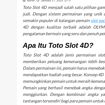
0
admin
January 27, 2025
Toto Slot 4D menjadi salah satu pilihan gam
judi. Dengan sistem permainan yang unik
semakin populer di kalangan pemain
slot gac
4D dengan kualitas terbaik adalah OLYM
pengalaman bermain yang seru dan penuh pel
Apa Itu Toto Slot 4D?
Toto Slot 4D adalah jenis permainan slo
memberikan peluang kemenangan lebih besa
Dalam permainan ini, pemain harus menebak 
mendapatkan hadiah yang besar. Konsep 4D 
memungkinkan pemain untuk meraih kemenang
Pemain yang berhasil menebak angka denga
menggiurkan. Dengan kombinasi angka ya
tantangan tersendiri bagi para pemain untuk