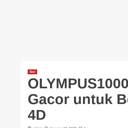
Slot
OLYMPUS1000: 
Gacor untuk B
4D