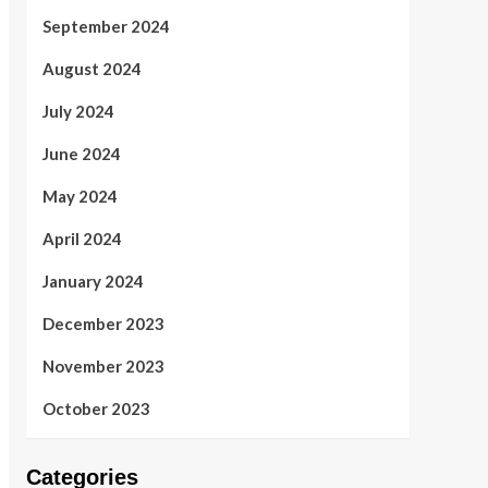
September 2024
August 2024
July 2024
June 2024
May 2024
April 2024
January 2024
December 2023
November 2023
October 2023
Categories