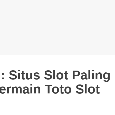
Situs Slot Paling
ermain Toto Slot