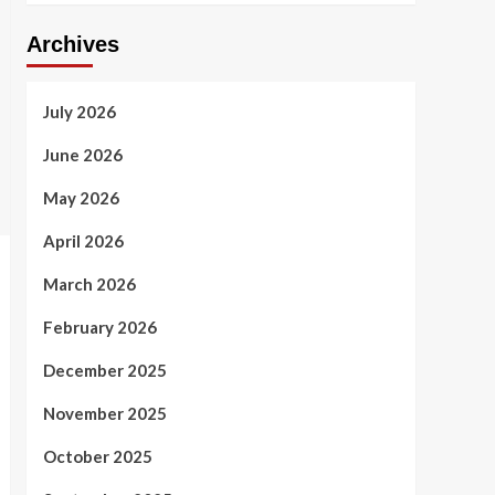
Archives
July 2026
June 2026
May 2026
April 2026
March 2026
February 2026
December 2025
November 2025
October 2025