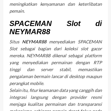
meningkatkan kenyamanan dan keterlibatan
pemain.
SPACEMAN Slot di
NEYMAR88
Situs
NEYMAR88
menyediakan SPACEMAN
Slot sebagai bagian dari koleksi slot gacor
mereka. NEYMAR88 dikenal sebagai platform
yang menyediakan permainan dengan RTP
tinggi dan server stabil, memastikan
pengalaman bermain lancar di desktop maupun
perangkat mobile.
Selain itu, fitur keamanan data yang canggih dan
integrasi langsung dengan provider resmi
menjaga kualitas permainan dan transparansi