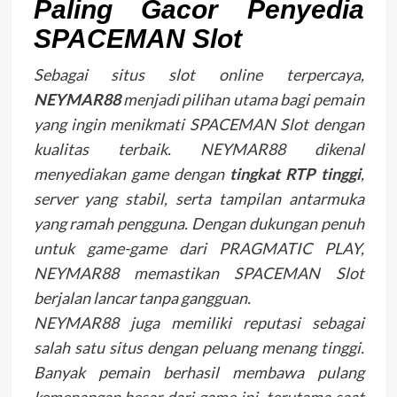
Paling Gacor Penyedia
SPACEMAN Slot
Sebagai situs slot online terpercaya,
NEYMAR88
menjadi pilihan utama bagi pemain
yang ingin menikmati SPACEMAN Slot dengan
kualitas terbaik. NEYMAR88 dikenal
menyediakan game dengan
tingkat RTP tinggi
,
server yang stabil, serta tampilan antarmuka
yang ramah pengguna. Dengan dukungan penuh
untuk game-game dari PRAGMATIC PLAY,
NEYMAR88 memastikan SPACEMAN Slot
berjalan lancar tanpa gangguan.
NEYMAR88 juga memiliki reputasi sebagai
salah satu situs dengan peluang menang tinggi.
Banyak pemain berhasil membawa pulang
kemenangan besar dari game ini, terutama saat