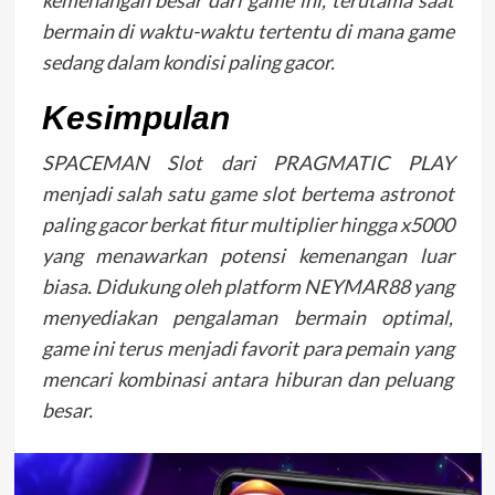
bermain di waktu-waktu tertentu di mana game
sedang dalam kondisi paling gacor.
Kesimpulan
SPACEMAN Slot dari PRAGMATIC PLAY
menjadi salah satu game slot bertema astronot
paling gacor berkat fitur multiplier hingga x5000
yang menawarkan potensi kemenangan luar
biasa. Didukung oleh platform NEYMAR88 yang
menyediakan pengalaman bermain optimal,
game ini terus menjadi favorit para pemain yang
mencari kombinasi antara hiburan dan peluang
besar.