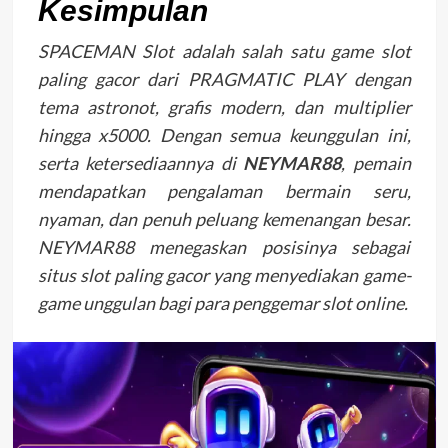
Kesimpulan
SPACEMAN Slot adalah salah satu game slot
paling gacor dari PRAGMATIC PLAY dengan
tema astronot, grafis modern, dan multiplier
hingga x5000. Dengan semua keunggulan ini,
serta ketersediaannya di
NEYMAR88
, pemain
mendapatkan pengalaman bermain seru,
nyaman, dan penuh peluang kemenangan besar.
NEYMAR88 menegaskan posisinya sebagai
situs slot paling gacor yang menyediakan game-
game unggulan bagi para penggemar slot online.