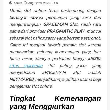
0
admin
August 29, 2025
Dunia slot online terus berkembang dengan
berbagai inovasi permainan yang seru dan
menguntungkan.
SPACEMAN Slot
, salah satu
game dari provider
PRAGMATIC PLAY
, muncul
sebagai slot paling gacor yang bertema astronot.
Game ini menjadi favorit pemain slot karena
menawarkan peluang kemenangan yang luar
biasa besar, dengan perkalian hingga
x5000
.
situs spaceman
slot paling gacor yang
menyediakan SPACEMAN Slot adalah
NEYMAR88
, menjadikannya pilihan utama bagi
penggemar slot online.
Tingkat Kemenangan
yang Menggiurkan