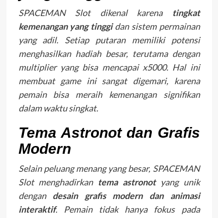
SPACEMAN Slot dikenal karena
tingkat
kemenangan yang tinggi
dan sistem permainan
yang adil. Setiap putaran memiliki potensi
menghasilkan hadiah besar, terutama dengan
multiplier yang bisa mencapai x5000. Hal ini
membuat game ini sangat digemari, karena
pemain bisa meraih kemenangan signifikan
dalam waktu singkat.
Tema Astronot dan Grafis
Modern
Selain peluang menang yang besar, SPACEMAN
Slot menghadirkan
tema astronot
yang unik
dengan
desain grafis modern dan animasi
interaktif
. Pemain tidak hanya fokus pada