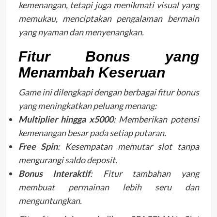
kemenangan, tetapi juga menikmati visual yang
memukau, menciptakan pengalaman bermain
yang nyaman dan menyenangkan.
Fitur Bonus yang
Menambah Keseruan
Game ini dilengkapi dengan berbagai fitur bonus
yang meningkatkan peluang menang:
Multiplier hingga x5000
: Memberikan potensi
kemenangan besar pada setiap putaran.
Free Spin
: Kesempatan memutar slot tanpa
mengurangi saldo deposit.
Bonus Interaktif
: Fitur tambahan yang
membuat permainan lebih seru dan
menguntungkan.