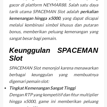
gacor di platform NEYMAR88. Salah satu daya
tarik utama SPACEMAN Slot adalah
perkalian
kemenangan hingga x5000
, yang dapat dicapai
melalui kombinasi simbol khusus dan putaran
bonus, memberikan peluang kemenangan yang
sangat besar bagi pemain.
Keunggulan SPACEMAN
Slot
SPACEMAN Slot menonjol karena menawarkan
berbagai keunggulan yang membuatnya
digemari pemain slot:
Tingkat Kemenangan Sangat Tinggi
Dengan RTP yang kompetitif dan fitur multiplier
hingga x5000, game ini memberikan peluang