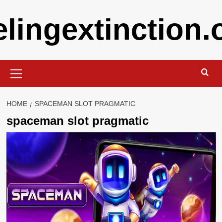
Skip
elingextinction.
to
content
Primary
Menu
HOME
SPACEMAN SLOT PRAGMATIC
spaceman slot pragmatic