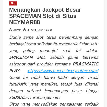
Slot
Menangkan Jackpot Besar
SPACEMAN Slot di Situs
NEYMAR88
0
admin
June 1, 2025
Dunia game slot terus berkembang dengan
berbagai tema unik dan fitur menarik. Salah satu
yang paling menonjol saat ini adalah
SPACEMAN Slot
, sebuah game bertema
astronot dari provider ternama
PRAGMATIC
PLAY
.
https://www.queensberrycoffee.com/
Game ini tidak hanya hadir dengan visual
futuristik yang memikat, tetapi juga dikenal
dengan potensi kemenangan besar hingga
x5000
dari taruhan pemain.
Situs yang menyediakan pengalaman terbaik