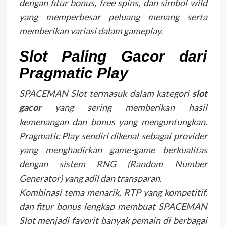
dengan fitur bonus, free spins, dan simbol wild
yang memperbesar peluang menang serta
memberikan variasi dalam gameplay.
Slot Paling Gacor dari
Pragmatic Play
SPACEMAN Slot termasuk dalam kategori
slot
gacor
yang sering memberikan hasil
kemenangan dan bonus yang menguntungkan.
Pragmatic Play sendiri dikenal sebagai provider
yang menghadirkan game-game berkualitas
dengan sistem RNG (Random Number
Generator) yang adil dan transparan.
Kombinasi tema menarik, RTP yang kompetitif,
dan fitur bonus lengkap membuat SPACEMAN
Slot menjadi favorit banyak pemain di berbagai