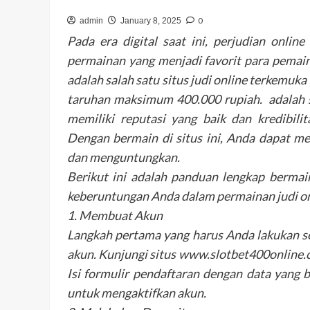
0
admin
January 8, 2025
Pada era digital saat ini, perjudian onlin
permainan yang menjadi favorit para pemain 
adalah salah satu situs judi online terkemu
taruhan maksimum 400.000 rupiah. adalah si
memiliki reputasi yang baik dan kredibilit
Dengan bermain di situs ini, Anda dapat m
dan menguntungkan.
Berikut ini adalah panduan lengkap berma
keberuntungan Anda dalam permainan judi on
1. Membuat Akun
Langkah pertama yang harus Anda lakukan s
akun. Kunjungi situs www.slotbet400online.
Isi formulir pendaftaran dengan data yang 
untuk mengaktifkan akun.