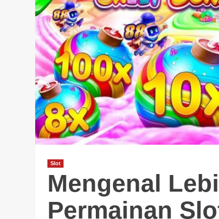
Slot
Mengenal Lebi
Permainan Slo