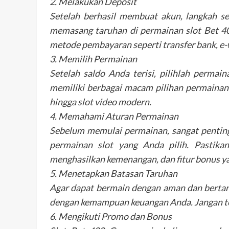
2. Melakukan Deposit
Setelah berhasil membuat akun, langkah s
memasang taruhan di permainan slot Bet 4
metode pembayaran seperti transfer bank, e-
3. Memilih Permainan
Setelah saldo Anda terisi, pilihlah permai
memiliki berbagai macam pilihan permainan 
hingga slot video modern.
4. Memahami Aturan Permainan
Sebelum memulai permainan, sangat pentin
permainan slot yang Anda pilih. Pastik
menghasilkan kemenangan, dan fitur bonus y
5. Menetapkan Batasan Taruhan
Agar dapat bermain dengan aman dan bertan
dengan kemampuan keuangan Anda. Jangan te
6. Mengikuti Promo dan Bonus