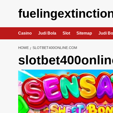
Skip
to
fuelingextinctio
content
Casino
Judi Bola
Slot
Sitemap
Judi Bo
HOME
SLOTBET400ONLINE.COM
slotbet400onli