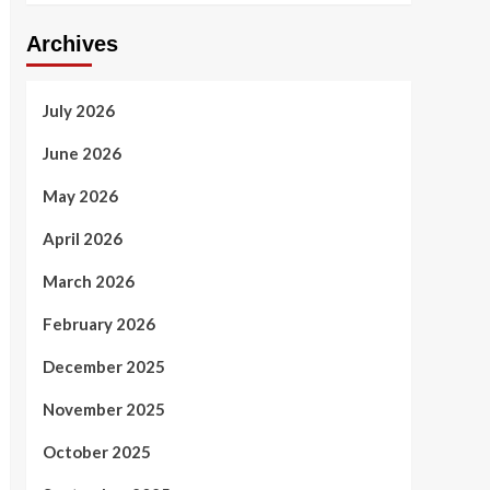
Archives
July 2026
June 2026
May 2026
April 2026
March 2026
February 2026
December 2025
November 2025
October 2025