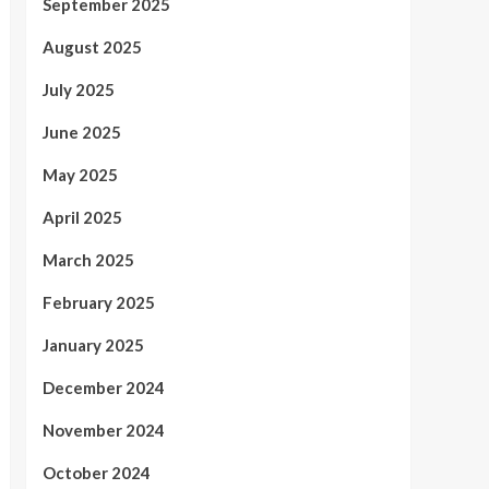
September 2025
August 2025
July 2025
June 2025
May 2025
April 2025
March 2025
February 2025
January 2025
December 2024
November 2024
October 2024