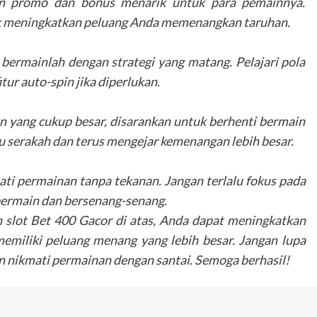
an promo dan bonus menarik untuk para pemainnya.
k meningkatkan peluang Anda memenangkan taruhan.
ermainlah dengan strategi yang matang. Pelajari pola
ur auto-spin jika diperlukan.
 yang cukup besar, disarankan untuk berhenti bermain
 serakah dan terus mengejar kemenangan lebih besar.
ati permainan tanpa tekanan. Jangan terlalu fokus pada
bermain dan bersenang-senang.
slot Bet 400 Gacor di atas, Anda dapat meningkatkan
emiliki peluang menang yang lebih besar. Jangan lupa
 nikmati permainan dengan santai. Semoga berhasil!