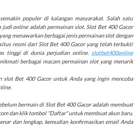
e semakin populer di kalangan masyarakat. Salah satu
judi online adalah permainan slot. Slot Bet 400 Gacor
ka yang menawarkan berbagai jenis permainan slot dengan
tus resmi dari Slot Bet 400 Gacor yang telah terbukti
as tinggi di dunia perjudian online.
slotbet400online
enikmati berbagai macam permainan slot yang menarik
in slot Bet 400 Gacor untuk Anda yang ingin mencoba
line.
ebelum bermain di Slot Bet 400 Gacor adalah membuat
com dan klik tombol "Daftar" untuk membuat akun baru.
benar dan lengkap, kemudian konfirmasikan email Anda