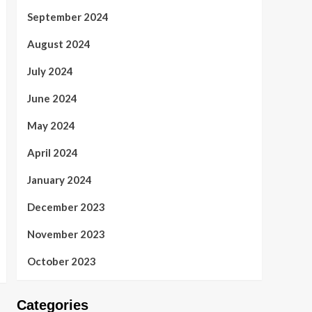
September 2024
August 2024
July 2024
June 2024
May 2024
April 2024
January 2024
December 2023
November 2023
October 2023
Categories