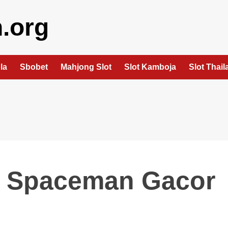
n.org
la
Sbobet
Mahjong Slot
Slot Kamboja
Slot Thail
ot Spaceman Gacor