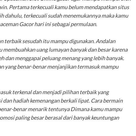
n. Pertama terkecuali kamu belum mendapatkan situs
ebih dahulu, terkecuali sudah menemukannya maka kamu
paceman Gacor hari ini sebagai permulaan.
 terbaik sesudah itu mampu digunakan. Andalan
mpu membuahkan uang lumayan banyak dan besar karena
dan menggapai peluang menang yang lebih banyak.
an yang benar-benar menjanjikan termasuk mampu
asuk terkenal dan menjadi pilihan terbaik yang
an hadiah kemenangan berkali lipat. Cara bermain
k benar-benar menarik tentunya Dimana kamu mampu
mosi paling besar berasal dari banyak keuntungan