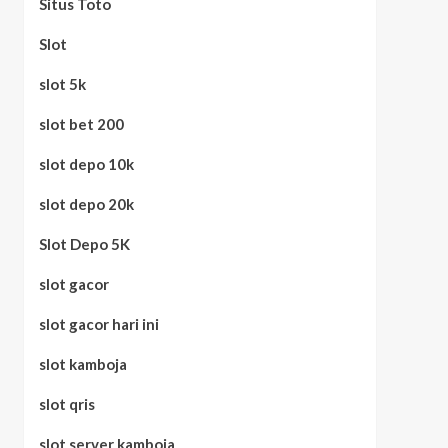
Situs Toto
Slot
slot 5k
slot bet 200
slot depo 10k
slot depo 20k
Slot Depo 5K
slot gacor
slot gacor hari ini
slot kamboja
slot qris
slot server kamboja