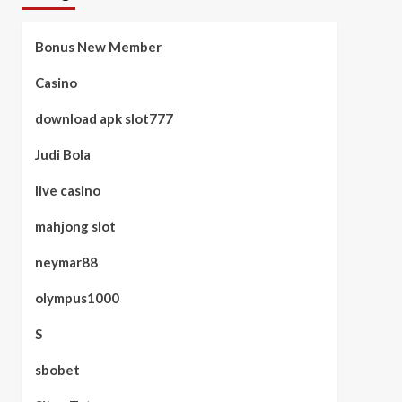
Bonus New Member
Casino
download apk slot777
Judi Bola
live casino
mahjong slot
neymar88
olympus1000
S
sbobet