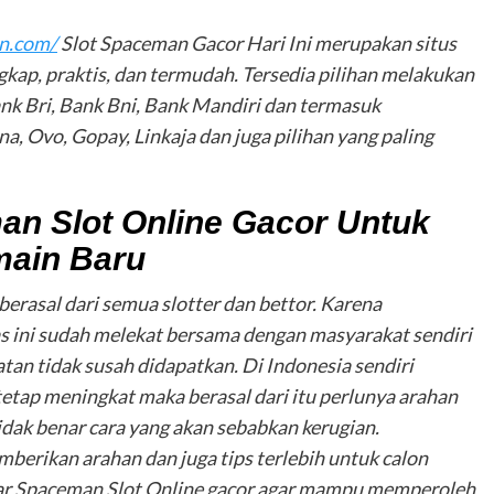
on.com/
Slot Spaceman Gacor Hari Ini merupakan situs
kap, praktis, dan termudah. Tersedia pilihan melakukan
ank Bri, Bank Bni, Bank Mandiri dan termasuk
a, Ovo, Gopay, Linkaja dan juga pilihan yang paling
an Slot Online Gacor Untuk
ain Baru
erasal dari semua slotter dan bettor. Karena
s ini sudah melekat bersama dengan masyarakat sendiri
tan tidak susah didapatkan. Di Indonesia sendiri
tetap meningkat maka berasal dari itu perlunya arahan
tidak benar cara yang akan sebabkan kerugian.
mberikan arahan dan juga tips terlebih untuk calon
tar Spaceman Slot Online gacor agar mampu memperoleh