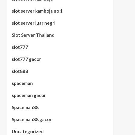
slot server kamboja no 1
slot server luar negri
Slot Server Thailand
slot777
slot777 gacor
slot888
spaceman
spaceman gacor
Spaceman88
Spaceman88 gacor
Uncategorized