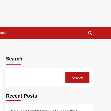
and
Search
Search
Recent Posts