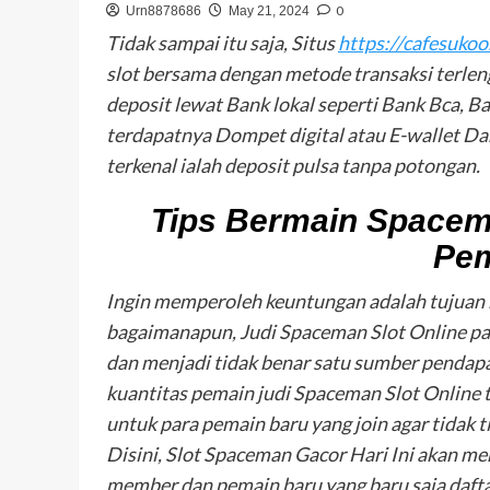
0
Urn8878686
May 21, 2024
Tidak sampai itu saja, Situs
https://cafesuko
slot bersama dengan metode transaksi terleng
deposit lewat Bank lokal seperti Bank Bca, B
terdapatnya Dompet digital atau E-wallet Dan
terkenal ialah deposit pulsa tanpa potongan.
Tips Bermain Spacem
Pem
Ingin memperoleh keuntungan adalah tujuan b
bagaimanapun, Judi Spaceman Slot Online pa
dan menjadi tidak benar satu sumber pendapa
kuantitas pemain judi Spaceman Slot Online 
untuk para pemain baru yang join agar tidak 
Disini, Slot Spaceman Gacor Hari Ini akan me
member dan pemain baru yang baru saja daf