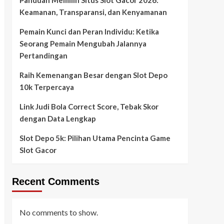
Panduan Memilih Situs Slot Gacor 2026:
Keamanan, Transparansi, dan Kenyamanan
Pemain Kunci dan Peran Individu: Ketika
Seorang Pemain Mengubah Jalannya
Pertandingan
Raih Kemenangan Besar dengan Slot Depo
10k Terpercaya
Link Judi Bola Correct Score, Tebak Skor
dengan Data Lengkap
Slot Depo 5k: Pilihan Utama Pencinta Game
Slot Gacor
Recent Comments
No comments to show.