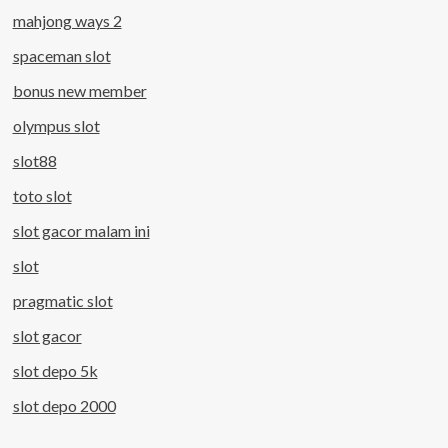
mahjong ways 2
spaceman slot
bonus new member
olympus slot
slot88
toto slot
slot gacor malam ini
slot
pragmatic slot
slot gacor
slot depo 5k
slot depo 2000