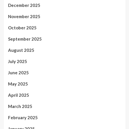
December 2025
November 2025
October 2025
September 2025
August 2025
July 2025
June 2025
May 2025
April 2025
March 2025
February 2025
January 2025