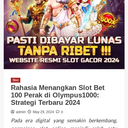
Slot
Rahasia Menangkan Slot Bet
100 Perak di Olympus1000:
Strategi Terbaru 2024
0
admin
May 29, 2024
Pada era digital yang semakin berkembang,