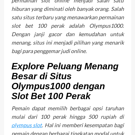
permainan slot online menjadi salah satu
hiburan yang diminati oleh banyak orang. Salah
satu situs terbaru yang menawarkan permainan
slot bet 100 perak adalah Olympus1000.
Dengan janji gacor dan kemudahan untuk
menang, situs ini menjadi pilihan yang menarik
bagi para penggemar judi online.
Explore Peluang Menang
Besar di Situs
Olympus1000 dengan
Slot Bet 100 Perak
Pemain dapat memilih berbagai opsi taruhan
mulai dari 100 perak hingga 500 rupiah di
olympus slot
. Hal ini memberi kesempatan bagi
pemain dengan berbagai tingkatan modal untuk