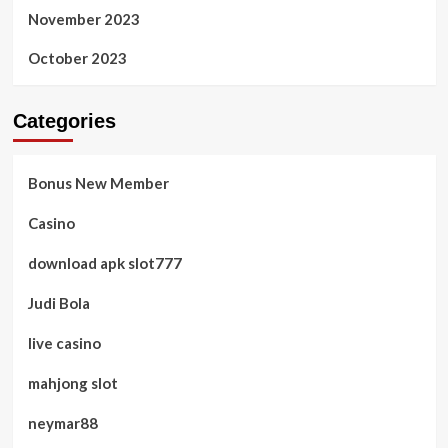
November 2023
October 2023
Categories
Bonus New Member
Casino
download apk slot777
Judi Bola
live casino
mahjong slot
neymar88