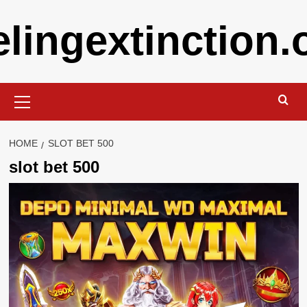
Skip
elingextinction.
to
content
Primary
Menu
HOME
SLOT BET 500
slot bet 500