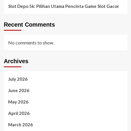
Slot Depo 5k: Pilihan Utama Pencinta Game Slot Gacor
Recent Comments
No comments to show.
Archives
July 2026
June 2026
May 2026
April 2026
March 2026