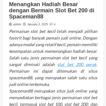
Menangkan Hadiah Besar
dengan Bermain Slot Bet 200 di
Spaceman88
0
admin
January 3, 2025
Permainan slot bet kecil telah menjadi pilihan
favorit bagi banyak pemain judi online. Dengan
adanya modal yang relatif kecil, pemain memiliki
kesempatan untuk memenangkan hadiah besar.
Salah satu jenis permainan slot bet kecil yang
sangat diminati adalah
slot bet 200 perak
.
Permainan ini dapat ditemukan di situs
spaceman88, yang merupakan salah satu situs
judi online terkemuka.
Spaceman88 merupakan situs judi online yang
menyediakan berbagai jenis permainan slot bet
kecil, termasuk slot bet 100, slot bet 200, dan