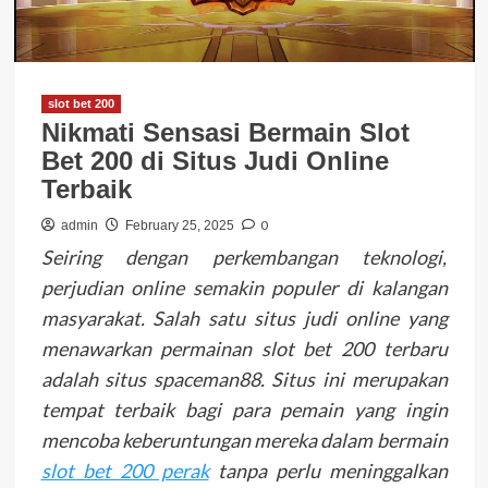
slot bet 200
Nikmati Sensasi Bermain Slot
Bet 200 di Situs Judi Online
Terbaik
0
admin
February 25, 2025
Seiring dengan perkembangan teknologi,
perjudian online semakin populer di kalangan
masyarakat. Salah satu situs judi online yang
menawarkan permainan slot bet 200 terbaru
adalah situs spaceman88. Situs ini merupakan
tempat terbaik bagi para pemain yang ingin
mencoba keberuntungan mereka dalam bermain
slot bet 200 perak
tanpa perlu meninggalkan