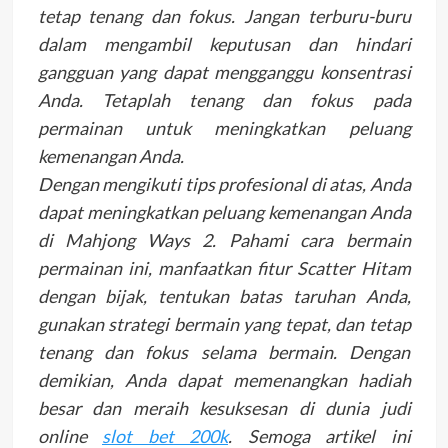
tetap tenang dan fokus. Jangan terburu-buru
dalam mengambil keputusan dan hindari
gangguan yang dapat mengganggu konsentrasi
Anda. Tetaplah tenang dan fokus pada
permainan untuk meningkatkan peluang
kemenangan Anda.
Dengan mengikuti tips profesional di atas, Anda
dapat meningkatkan peluang kemenangan Anda
di Mahjong Ways 2. Pahami cara bermain
permainan ini, manfaatkan fitur Scatter Hitam
dengan bijak, tentukan batas taruhan Anda,
gunakan strategi bermain yang tepat, dan tetap
tenang dan fokus selama bermain. Dengan
demikian, Anda dapat memenangkan hadiah
besar dan meraih kesuksesan di dunia judi
online
slot bet 200k
. Semoga artikel ini