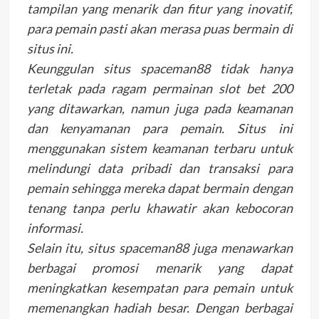
tampilan yang menarik dan fitur yang inovatif,
para pemain pasti akan merasa puas bermain di
situs ini.
Keunggulan situs spaceman88 tidak hanya
terletak pada ragam permainan slot bet 200
yang ditawarkan, namun juga pada keamanan
dan kenyamanan para pemain. Situs ini
menggunakan sistem keamanan terbaru untuk
melindungi data pribadi dan transaksi para
pemain sehingga mereka dapat bermain dengan
tenang tanpa perlu khawatir akan kebocoran
informasi.
Selain itu, situs spaceman88 juga menawarkan
berbagai promosi menarik yang dapat
meningkatkan kesempatan para pemain untuk
memenangkan hadiah besar. Dengan berbagai