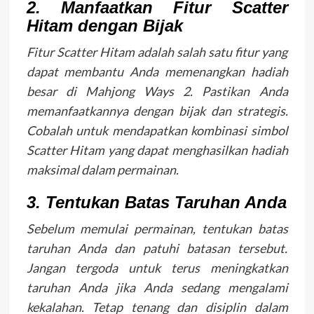
2. Manfaatkan Fitur Scatter
Hitam dengan Bijak
Fitur Scatter Hitam adalah salah satu fitur yang
dapat membantu Anda memenangkan hadiah
besar di Mahjong Ways 2. Pastikan Anda
memanfaatkannya dengan bijak dan strategis.
Cobalah untuk mendapatkan kombinasi simbol
Scatter Hitam yang dapat menghasilkan hadiah
maksimal dalam permainan.
3. Tentukan Batas Taruhan Anda
Sebelum memulai permainan, tentukan batas
taruhan Anda dan patuhi batasan tersebut.
Jangan tergoda untuk terus meningkatkan
taruhan Anda jika Anda sedang mengalami
kekalahan. Tetap tenang dan disiplin dalam