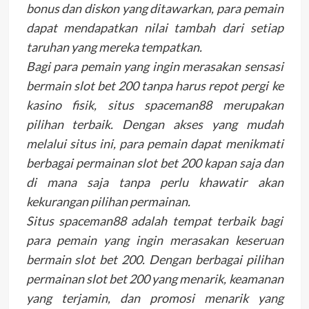
bonus dan diskon yang ditawarkan, para pemain
dapat mendapatkan nilai tambah dari setiap
taruhan yang mereka tempatkan.
Bagi para pemain yang ingin merasakan sensasi
bermain slot bet 200 tanpa harus repot pergi ke
kasino fisik, situs spaceman88 merupakan
pilihan terbaik. Dengan akses yang mudah
melalui situs ini, para pemain dapat menikmati
berbagai permainan slot bet 200 kapan saja dan
di mana saja tanpa perlu khawatir akan
kekurangan pilihan permainan.
Situs spaceman88 adalah tempat terbaik bagi
para pemain yang ingin merasakan keseruan
bermain slot bet 200. Dengan berbagai pilihan
permainan slot bet 200 yang menarik, keamanan
yang terjamin, dan promosi menarik yang