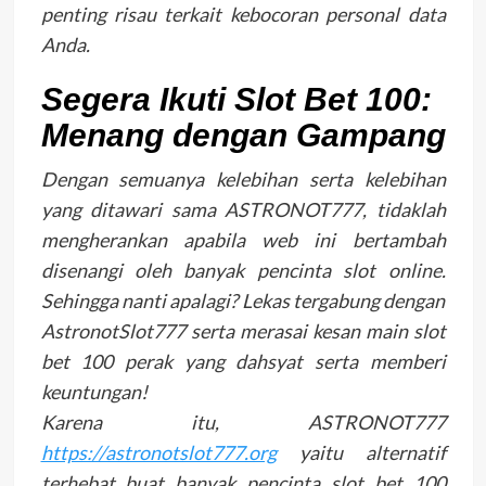
penting risau terkait kebocoran personal data
Anda.
Segera Ikuti Slot Bet 100:
Menang dengan Gampang
Dengan semuanya kelebihan serta kelebihan
yang ditawari sama ASTRONOT777, tidaklah
mengherankan apabila web ini bertambah
disenangi oleh banyak pencinta slot online.
Sehingga nanti apalagi? Lekas tergabung dengan
AstronotSlot777 serta merasai kesan main slot
bet 100 perak yang dahsyat serta memberi
keuntungan!
Karena itu, ASTRONOT777
https://astronotslot777.org
yaitu alternatif
terhebat buat banyak pencinta slot bet 100