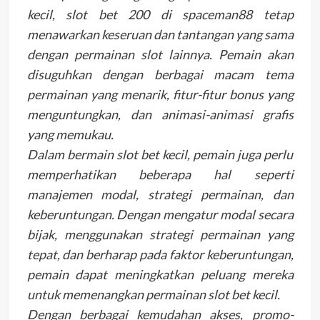
kecil, slot bet 200 di spaceman88 tetap
menawarkan keseruan dan tantangan yang sama
dengan permainan slot lainnya. Pemain akan
disuguhkan dengan berbagai macam tema
permainan yang menarik, fitur-fitur bonus yang
menguntungkan, dan animasi-animasi grafis
yang memukau.
Dalam bermain slot bet kecil, pemain juga perlu
memperhatikan beberapa hal seperti
manajemen modal, strategi permainan, dan
keberuntungan. Dengan mengatur modal secara
bijak, menggunakan strategi permainan yang
tepat, dan berharap pada faktor keberuntungan,
pemain dapat meningkatkan peluang mereka
untuk memenangkan permainan slot bet kecil.
Dengan berbagai kemudahan akses, promo-