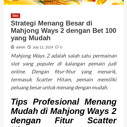
Slot
Strategi Menang Besar di
Mahjong Ways 2 dengan Bet 100
yang Mudah
0
admin
July 12, 2024
Mahjong Ways 2 adalah salah satu permainan
slot yang populer di kalangan pemain judi
online. Dengan fitur-fitur yang menarik,
termasuk Scatter Hitam, pemain memiliki
peluang besar untuk menang dengan mudah.
Tips Profesional Menang
Mudah di Mahjong Ways 2
dengan Fitur Scatter