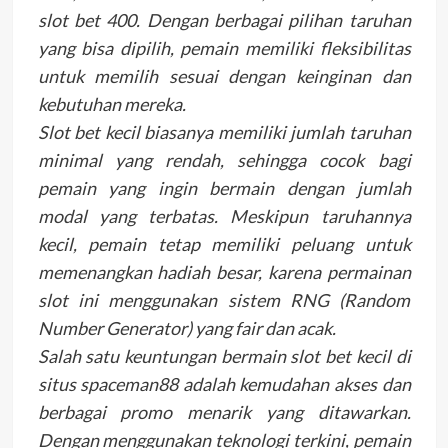
slot bet 400. Dengan berbagai pilihan taruhan
yang bisa dipilih, pemain memiliki fleksibilitas
untuk memilih sesuai dengan keinginan dan
kebutuhan mereka.
Slot bet kecil biasanya memiliki jumlah taruhan
minimal yang rendah, sehingga cocok bagi
pemain yang ingin bermain dengan jumlah
modal yang terbatas. Meskipun taruhannya
kecil, pemain tetap memiliki peluang untuk
memenangkan hadiah besar, karena permainan
slot ini menggunakan sistem RNG (Random
Number Generator) yang fair dan acak.
Salah satu keuntungan bermain slot bet kecil di
situs spaceman88 adalah kemudahan akses dan
berbagai promo menarik yang ditawarkan.
Dengan menggunakan teknologi terkini, pemain