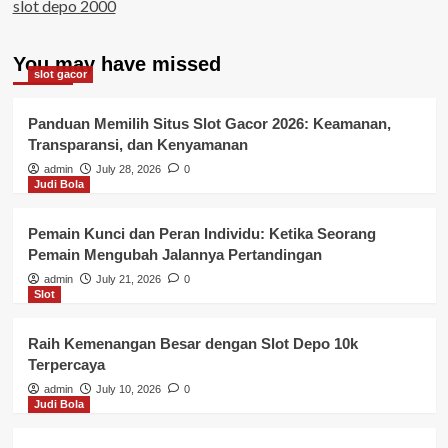
slot depo 2000
You may have missed
slot gacor
Panduan Memilih Situs Slot Gacor 2026: Keamanan,
Transparansi, dan Kenyamanan
admin
July 28, 2026
0
Judi Bola
Pemain Kunci dan Peran Individu: Ketika Seorang
Pemain Mengubah Jalannya Pertandingan
admin
July 21, 2026
0
Slot
Raih Kemenangan Besar dengan Slot Depo 10k
Terpercaya
admin
July 10, 2026
0
Judi Bola