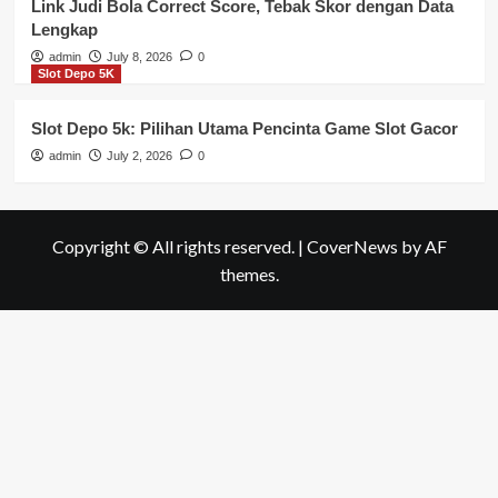
Link Judi Bola Correct Score, Tebak Skor dengan Data
Lengkap
admin
July 8, 2026
0
Slot Depo 5K
Slot Depo 5k: Pilihan Utama Pencinta Game Slot Gacor
admin
July 2, 2026
0
Copyright © All rights reserved.
|
CoverNews
by AF
themes.