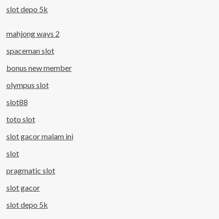
slot depo 5k
mahjong ways 2
spaceman slot
bonus new member
olympus slot
slot88
toto slot
slot gacor malam ini
slot
pragmatic slot
slot gacor
slot depo 5k