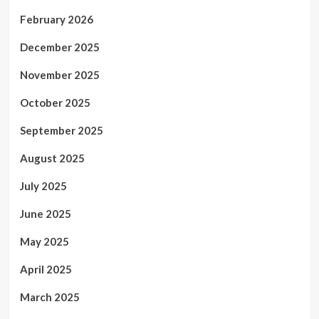
February 2026
December 2025
November 2025
October 2025
September 2025
August 2025
July 2025
June 2025
May 2025
April 2025
March 2025