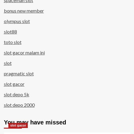
spaceman slot
bonus new member
olympus slot
slot88
toto slot
slot gacor malam ini
slot
pragmatic slot
slot gacor
slot depo 5k
slot depo 2000
You may have missed
slot gacor