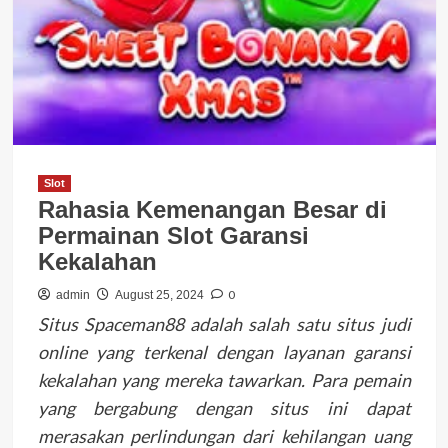
Slot
Rahasia Kemenangan Besar di
Permainan Slot Garansi
Kekalahan
0
admin
August 25, 2024
Situs Spaceman88 adalah salah satu situs judi
online yang terkenal dengan layanan garansi
kekalahan yang mereka tawarkan. Para pemain
yang bergabung dengan situs ini dapat
merasakan perlindungan dari kehilangan uang