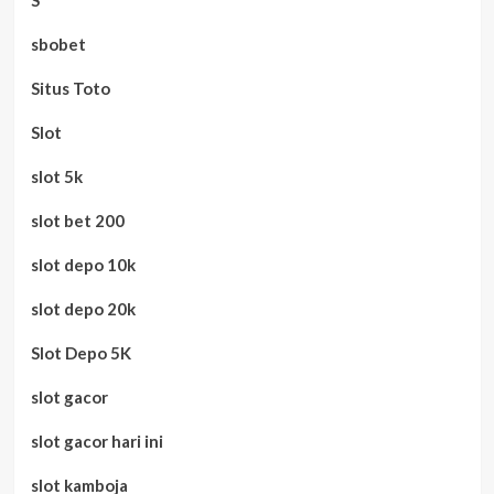
sbobet
Situs Toto
Slot
slot 5k
slot bet 200
slot depo 10k
slot depo 20k
Slot Depo 5K
slot gacor
slot gacor hari ini
slot kamboja