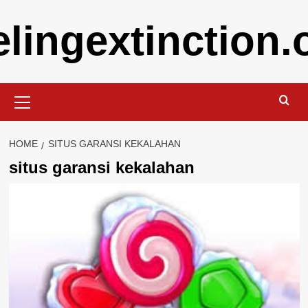
Skip
elingextinction.
to
content
Primary
Menu
HOME
SITUS GARANSI KEKALAHAN
situs garansi kekalahan