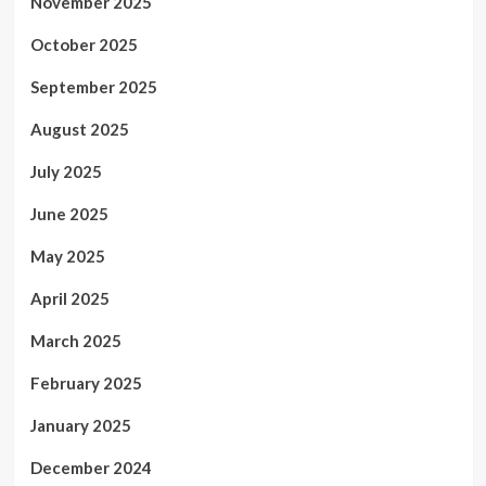
November 2025
October 2025
September 2025
August 2025
July 2025
June 2025
May 2025
April 2025
March 2025
February 2025
January 2025
December 2024