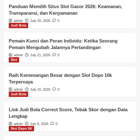
Panduan Memilih Situs Slot Gacor 2026: Keamanan,
Transparansi, dan Kenyamanan
admin
July 28, 2026
0
Judi Bola
Pemain Kunci dan Peran Individu: Ketika Seorang
Pemain Mengubah Jalannya Pertandingan
admin
July 21, 2026
0
Slot
Raih Kemenangan Besar dengan Slot Depo 10k
Terpercaya
admin
July 10, 2026
0
Judi Bola
Link Judi Bola Correct Score, Tebak Skor dengan Data
Lengkap
admin
July 8, 2026
0
Slot Depo 5K