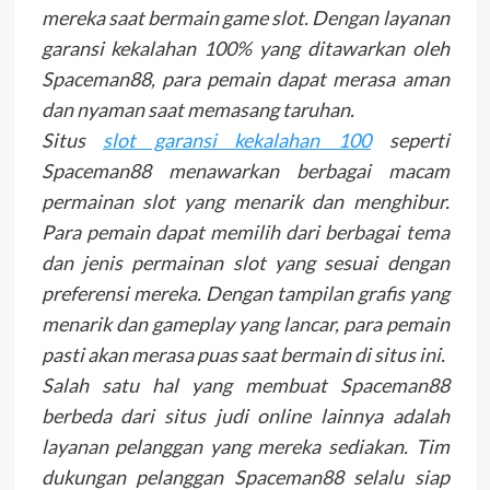
mereka saat bermain game slot. Dengan layanan
garansi kekalahan 100% yang ditawarkan oleh
Spaceman88, para pemain dapat merasa aman
dan nyaman saat memasang taruhan.
Situs
slot garansi kekalahan 100
seperti
Spaceman88 menawarkan berbagai macam
permainan slot yang menarik dan menghibur.
Para pemain dapat memilih dari berbagai tema
dan jenis permainan slot yang sesuai dengan
preferensi mereka. Dengan tampilan grafis yang
menarik dan gameplay yang lancar, para pemain
pasti akan merasa puas saat bermain di situs ini.
Salah satu hal yang membuat Spaceman88
berbeda dari situs judi online lainnya adalah
layanan pelanggan yang mereka sediakan. Tim
dukungan pelanggan Spaceman88 selalu siap