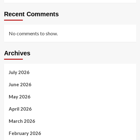
Recent Comments
No comments to show.
Archives
July 2026
June 2026
May 2026
April 2026
March 2026
February 2026