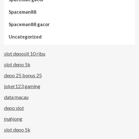
Spaceman88
Spaceman88 gacor
Uncategorized
slot deposit 10 ribu
slot depo 5k
depo 25 bonus 25
joker123 gaming
data macau
depo slot
mahjong
slot depo 5k