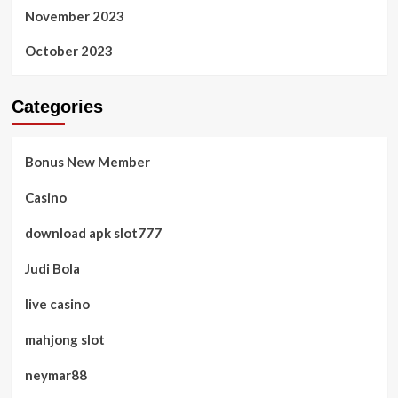
November 2023
October 2023
Categories
Bonus New Member
Casino
download apk slot777
Judi Bola
live casino
mahjong slot
neymar88