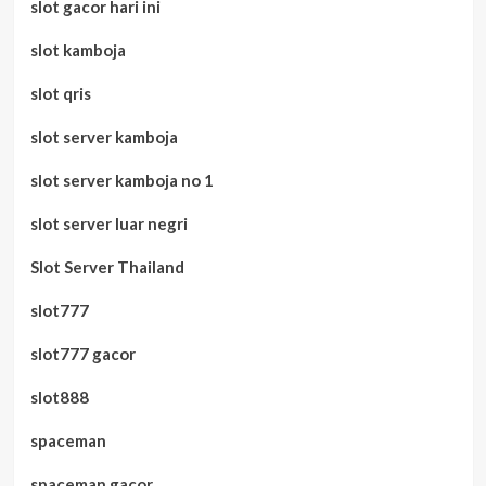
slot gacor hari ini
slot kamboja
slot qris
slot server kamboja
slot server kamboja no 1
slot server luar negri
Slot Server Thailand
slot777
slot777 gacor
slot888
spaceman
spaceman gacor