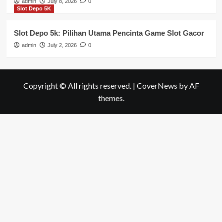
admin
July 8, 2026
0
Slot Depo 5K
Slot Depo 5k: Pilihan Utama Pencinta Game Slot Gacor
admin
July 2, 2026
0
Copyright © All rights reserved.
|
CoverNews
by AF
themes.