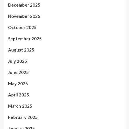
December 2025
November 2025
October 2025
September 2025
August 2025
July 2025
June 2025
May 2025
April 2025
March 2025
February 2025
January 2025