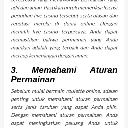
adil dan aman. Pastikan untuk memeriksa lisensi
perjudian live casino tersebut serta ulasan dan
reputasi mereka di dunia online. Dengan
memilih live casino terpercaya, Anda dapat
memastikan bahwa permainan yang Anda
mainkan adalah yang terbaik dan Anda dapat
meraup kemenangan dengan aman.
3. Memahami Aturan
Permainan
Sebelum mulai bermain roulette online, adalah
penting untuk memahami aturan permainan
serta jenis taruhan yang dapat Anda pilih.
Dengan memahami aturan permainan, Anda
dapat meningkatkan peluang Anda untuk