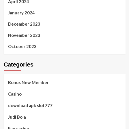
April 2024
January 2024
December 2023
November 2023
October 2023
Categories
Bonus New Member
Casino
download apk slot777
Judi Bola
live casino