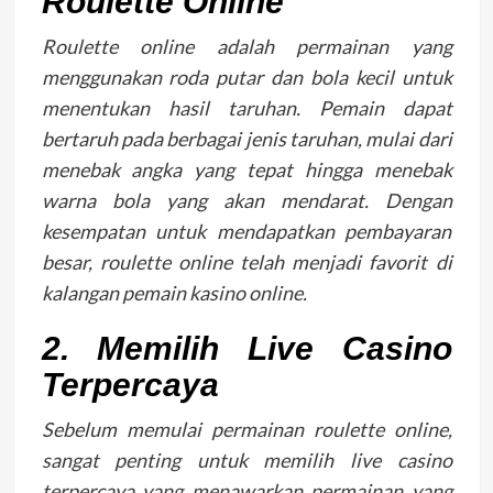
Roulette Online
Roulette online adalah permainan yang
menggunakan roda putar dan bola kecil untuk
menentukan hasil taruhan. Pemain dapat
bertaruh pada berbagai jenis taruhan, mulai dari
menebak angka yang tepat hingga menebak
warna bola yang akan mendarat. Dengan
kesempatan untuk mendapatkan pembayaran
besar, roulette online telah menjadi favorit di
kalangan pemain kasino online.
2. Memilih Live Casino
Terpercaya
Sebelum memulai permainan roulette online,
sangat penting untuk memilih live casino
terpercaya yang menawarkan permainan yang