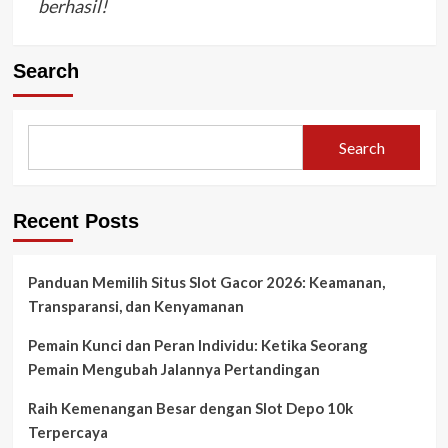
berhasil!
Search
Search
Recent Posts
Panduan Memilih Situs Slot Gacor 2026: Keamanan,
Transparansi, dan Kenyamanan
Pemain Kunci dan Peran Individu: Ketika Seorang
Pemain Mengubah Jalannya Pertandingan
Raih Kemenangan Besar dengan Slot Depo 10k
Terpercaya