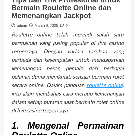
Bermain Roulette Online dan
Memenangkan Jackpot
0
admin
March 9, 2025
Roulette online telah menjadi salah satu
permainan yang paling populer di live casino
terpercaya. Dengan variasi taruhan yang
berbeda dan kesempatan untuk mendapatkan
kemenangan besar, pemain dari berbagai
belahan dunia menikmati sensasi bermain rolet
secara online. Dalam panduan
roulette online
,
kita akan membahas cara meraup kemenangan
dalam setiap putaran saat bermain rolet online
di live casino terpercaya.
1. Mengenal Permainan