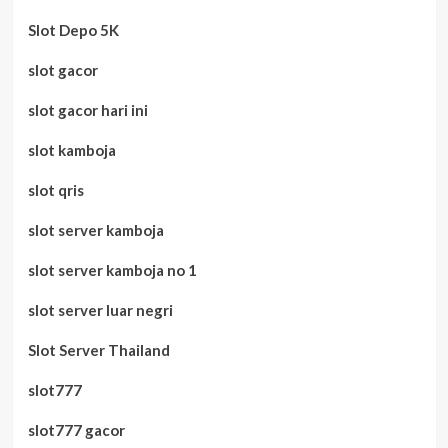
Slot Depo 5K
slot gacor
slot gacor hari ini
slot kamboja
slot qris
slot server kamboja
slot server kamboja no 1
slot server luar negri
Slot Server Thailand
slot777
slot777 gacor