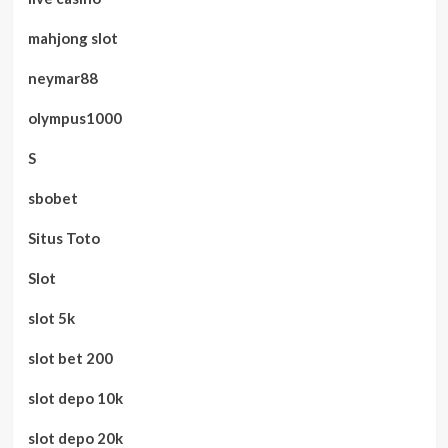
mahjong slot
neymar88
olympus1000
S
sbobet
Situs Toto
Slot
slot 5k
slot bet 200
slot depo 10k
slot depo 20k