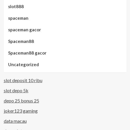
slot888
spaceman
spaceman gacor
Spaceman88
Spaceman88 gacor
Uncategorized
slot deposit 10 ribu
slot depo 5k
depo 25 bonus 25
joker123 gaming
data macau