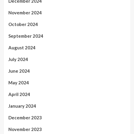
December 2024
November 2024
October 2024
September 2024
August 2024
July 2024
June 2024
May 2024
April 2024
January 2024
December 2023
November 2023