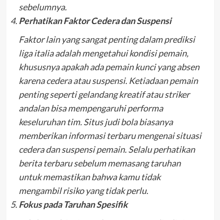
sebelumnya.
Perhatikan Faktor Cedera dan Suspensi
Faktor lain yang sangat penting dalam prediksi
liga italia adalah mengetahui kondisi pemain,
khususnya apakah ada pemain kunci yang absen
karena cedera atau suspensi. Ketiadaan pemain
penting seperti gelandang kreatif atau striker
andalan bisa mempengaruhi performa
keseluruhan tim. Situs judi bola biasanya
memberikan informasi terbaru mengenai situasi
cedera dan suspensi pemain. Selalu perhatikan
berita terbaru sebelum memasang taruhan
untuk memastikan bahwa kamu tidak
mengambil risiko yang tidak perlu.
Fokus pada Taruhan Spesifik