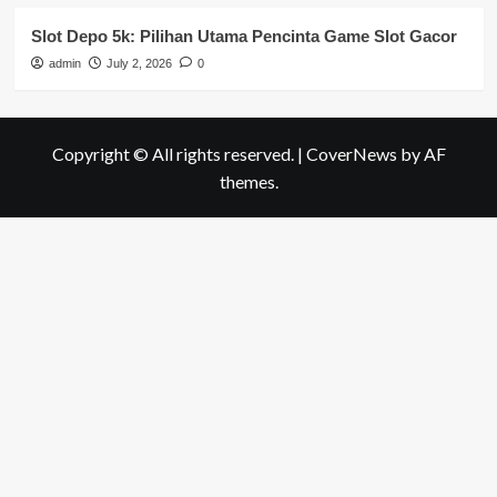
Slot Depo 5k: Pilihan Utama Pencinta Game Slot Gacor
admin
July 2, 2026
0
Copyright © All rights reserved.
|
CoverNews
by AF
themes.