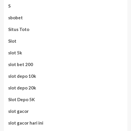
S
sbobet
Situs Toto
Slot
slot 5k
slot bet 200
slot depo 10k
slot depo 20k
Slot Depo 5K
slot gacor
slot gacor hari ini