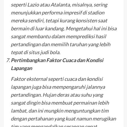
seperti Lazio atau Atalanta, misalnya, sering
menunjukkan performa impresif di stadion
mereka sendiri, tetapi kurang konsisten saat
bermain di luar kandang. Mengetahui hal ini bisa
sangat membantu dalam memprediksi hasil
pertandingan dan memilih taruhan yang lebih
tepat di situs judi bola.
Pertimbangkan Faktor Cuaca dan Kondisi
Lapangan
Faktor eksternal seperti cuaca dan kondisi
lapangan juga bisa mempengaruhi jalannya
pertandingan. Hujan deras atau suhu yang
sangat dingin bisa membuat permainan lebih
lambat, dan ini mungkin menguntungkan tim
dengan pertahanan yang kuat namun merugikan
tim yang mengandalkan serangan cepat.