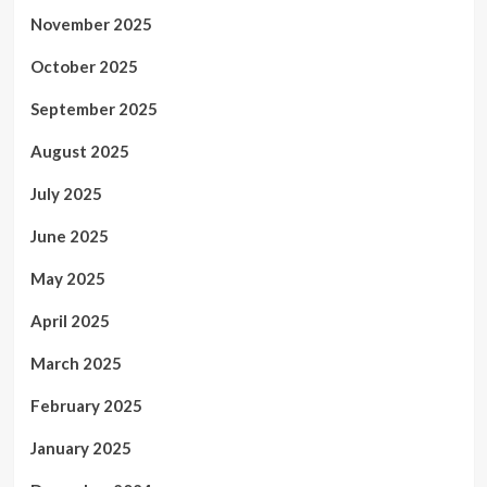
November 2025
October 2025
September 2025
August 2025
July 2025
June 2025
May 2025
April 2025
March 2025
February 2025
January 2025