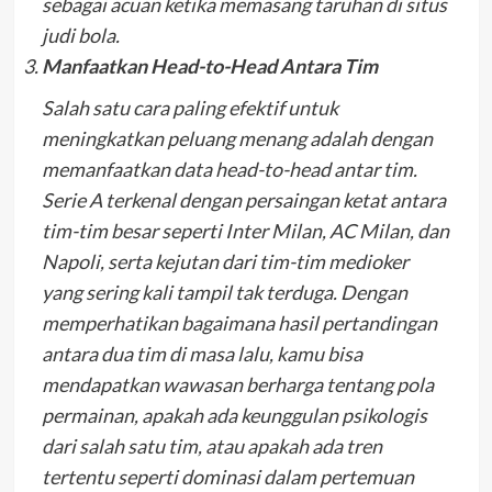
sebagai acuan ketika memasang taruhan di situs
judi bola.
Manfaatkan Head-to-Head Antara Tim
Salah satu cara paling efektif untuk
meningkatkan peluang menang adalah dengan
memanfaatkan data head-to-head antar tim.
Serie A terkenal dengan persaingan ketat antara
tim-tim besar seperti Inter Milan, AC Milan, dan
Napoli, serta kejutan dari tim-tim medioker
yang sering kali tampil tak terduga. Dengan
memperhatikan bagaimana hasil pertandingan
antara dua tim di masa lalu, kamu bisa
mendapatkan wawasan berharga tentang pola
permainan, apakah ada keunggulan psikologis
dari salah satu tim, atau apakah ada tren
tertentu seperti dominasi dalam pertemuan