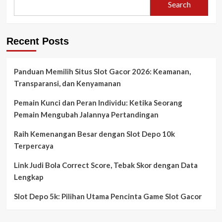
Search
Recent Posts
Panduan Memilih Situs Slot Gacor 2026: Keamanan,
Transparansi, dan Kenyamanan
Pemain Kunci dan Peran Individu: Ketika Seorang
Pemain Mengubah Jalannya Pertandingan
Raih Kemenangan Besar dengan Slot Depo 10k
Terpercaya
Link Judi Bola Correct Score, Tebak Skor dengan Data
Lengkap
Slot Depo 5k: Pilihan Utama Pencinta Game Slot Gacor