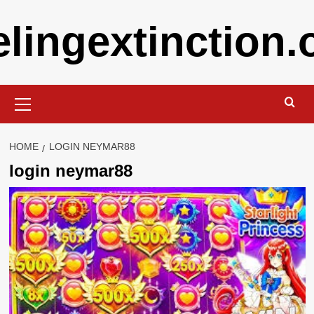
Skip
elingextinction.
to
content
Primary
Menu
HOME
LOGIN NEYMAR88
login neymar88