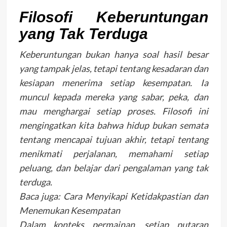
Filosofi Keberuntungan
yang Tak Terduga
Keberuntungan bukan hanya soal hasil besar
yang tampak jelas, tetapi tentang kesadaran dan
kesiapan menerima setiap kesempatan. Ia
muncul kepada mereka yang sabar, peka, dan
mau menghargai setiap proses. Filosofi ini
mengingatkan kita bahwa hidup bukan semata
tentang mencapai tujuan akhir, tetapi tentang
menikmati perjalanan, memahami setiap
peluang, dan belajar dari pengalaman yang tak
terduga.
Baca juga: Cara Menyikapi Ketidakpastian dan
Menemukan Kesempatan
Dalam konteks permainan, setiap putaran