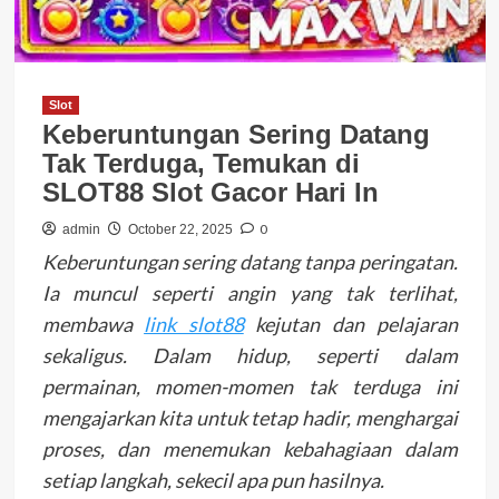
Slot
Keberuntungan Sering Datang
Tak Terduga, Temukan di
SLOT88 Slot Gacor Hari In
0
admin
October 22, 2025
Keberuntungan sering datang tanpa peringatan.
Ia muncul seperti angin yang tak terlihat,
membawa
link slot88
kejutan dan pelajaran
sekaligus. Dalam hidup, seperti dalam
permainan, momen-momen tak terduga ini
mengajarkan kita untuk tetap hadir, menghargai
proses, dan menemukan kebahagiaan dalam
setiap langkah, sekecil apa pun hasilnya.