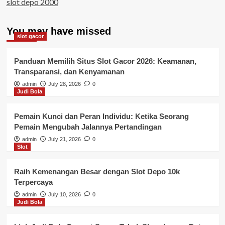
slot depo 2000
You may have missed
slot gacor
Panduan Memilih Situs Slot Gacor 2026: Keamanan,
Transparansi, dan Kenyamanan
admin
July 28, 2026
0
Judi Bola
Pemain Kunci dan Peran Individu: Ketika Seorang
Pemain Mengubah Jalannya Pertandingan
admin
July 21, 2026
0
Slot
Raih Kemenangan Besar dengan Slot Depo 10k
Terpercaya
admin
July 10, 2026
0
Judi Bola