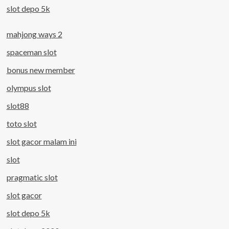
slot depo 5k
mahjong ways 2
spaceman slot
bonus new member
olympus slot
slot88
toto slot
slot gacor malam ini
slot
pragmatic slot
slot gacor
slot depo 5k