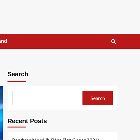
and
Search
Search
Recent Posts