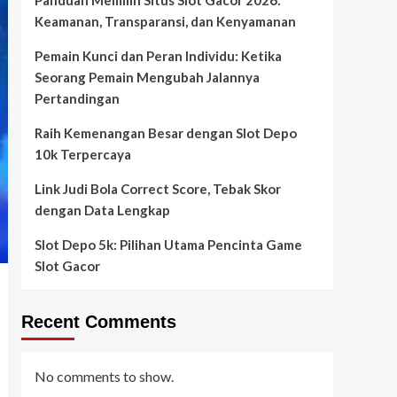
Panduan Memilih Situs Slot Gacor 2026:
Keamanan, Transparansi, dan Kenyamanan
Pemain Kunci dan Peran Individu: Ketika
Seorang Pemain Mengubah Jalannya
Pertandingan
Raih Kemenangan Besar dengan Slot Depo
10k Terpercaya
Link Judi Bola Correct Score, Tebak Skor
dengan Data Lengkap
Slot Depo 5k: Pilihan Utama Pencinta Game
Slot Gacor
Recent Comments
No comments to show.