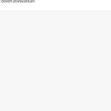
boleh dilewatkan.