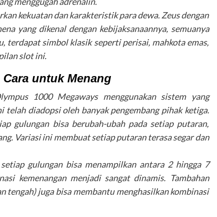
yang menggugah adrenalin.
an kekuatan dan karakteristik para dewa. Zeus dengan
thena yang dikenal dengan kebijaksanaannya, semuanya
tu, terdapat simbol klasik seperti perisai, mahkota emas,
lan slot ini.
 Cara untuk Menang
 Olympus 1000 Megaways menggunakan sistem yang
 telah diadopsi oleh banyak pengembang pihak ketiga.
iap gulungan bisa berubah-ubah pada setiap putaran,
g. Variasi ini membuat setiap putaran terasa segar dan
n setiap gulungan bisa menampilkan antara 2 hingga 7
inasi kemenangan menjadi sangat dinamis. Tambahan
ungan tengah) juga bisa membantu menghasilkan kombinasi