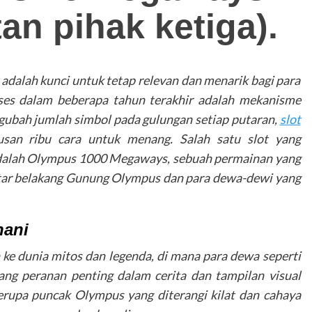
an pihak ketiga).
adalah kunci untuk tetap relevan dan menarik bagi para
kses dalam beberapa tahun terakhir adalah mekanisme
ubah jumlah simbol pada gulungan setiap putaran,
slot
san ribu cara untuk menang. Salah satu slot yang
dalah Olympus 1000 Megaways, sebuah permainan yang
tar belakang Gunung Olympus dan para dewa-dewi yang
nani
dunia mitos dan legenda, di mana para dewa seperti
ng peranan penting dalam cerita dan tampilan visual
rupa puncak Olympus yang diterangi kilat dan cahaya