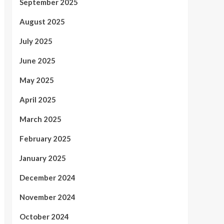
September 2025
August 2025
July 2025
June 2025
May 2025
April 2025
March 2025
February 2025
January 2025
December 2024
November 2024
October 2024