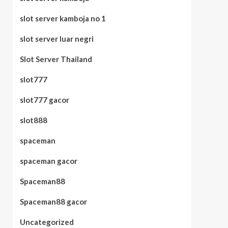
slot server kamboja no 1
slot server luar negri
Slot Server Thailand
slot777
slot777 gacor
slot888
spaceman
spaceman gacor
Spaceman88
Spaceman88 gacor
Uncategorized