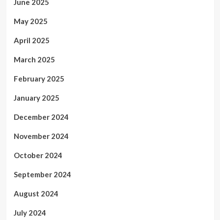
June 2025
May 2025
April 2025
March 2025
February 2025
January 2025
December 2024
November 2024
October 2024
September 2024
August 2024
July 2024