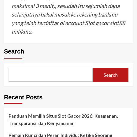
maksimal 3 menit), sesudah itu sejumlah dana
selanjutnya bakal masuk ke rekening bankmu
yang telah terdaftar di account Slot gacor slot88
milikmu.
Search
Search
Recent Posts
Panduan Memilih Situs Slot Gacor 2026: Keamanan,
Transparansi, dan Kenyamanan
Pemain Kunci dan Peran Individu: Ketika Seorang