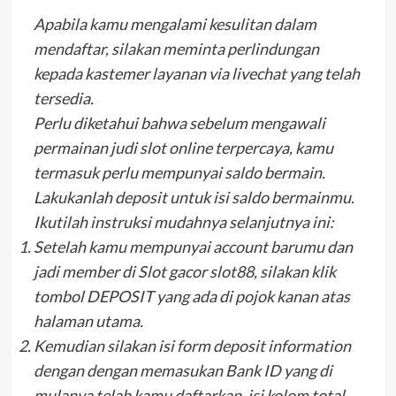
Apabila kamu mengalami kesulitan dalam
mendaftar, silakan meminta perlindungan
kepada kastemer layanan via livechat yang telah
tersedia.
Perlu diketahui bahwa sebelum mengawali
permainan judi slot online terpercaya, kamu
termasuk perlu mempunyai saldo bermain.
Lakukanlah deposit untuk isi saldo bermainmu.
Ikutilah instruksi mudahnya selanjutnya ini:
Setelah kamu mempunyai account barumu dan
jadi member di Slot gacor slot88, silakan klik
tombol DEPOSIT yang ada di pojok kanan atas
halaman utama.
Kemudian silakan isi form deposit information
dengan dengan memasukan Bank ID yang di
mulanya telah kamu daftarkan, isi kolom total