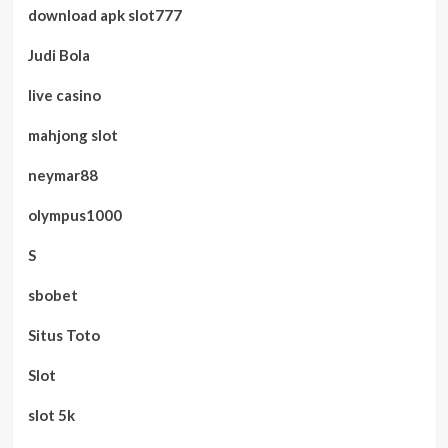
download apk slot777
Judi Bola
live casino
mahjong slot
neymar88
olympus1000
S
sbobet
Situs Toto
Slot
slot 5k