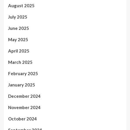
August 2025
July 2025
June 2025
May 2025
April 2025
March 2025
February 2025
January 2025
December 2024
November 2024
October 2024
September 2024