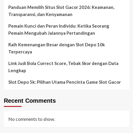
Panduan Memilih Situs Slot Gacor 2026: Keamanan,
Transparansi, dan Kenyamanan
Pemain Kunci dan Peran Individu: Ketika Seorang
Pemain Mengubah Jalannya Pertandingan
Raih Kemenangan Besar dengan Slot Depo 10k
Terpercaya
Link Judi Bola Correct Score, Tebak Skor dengan Data
Lengkap
Slot Depo 5k: Pilihan Utama Pencinta Game Slot Gacor
Recent Comments
No comments to show.