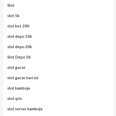
Slot
slot 5k
slot bet 200
slot depo 10k
slot depo 20k
Slot Depo 5K
slot gacor
slot gacor hari ini
slot kamboja
slot qris
slot server kamboja