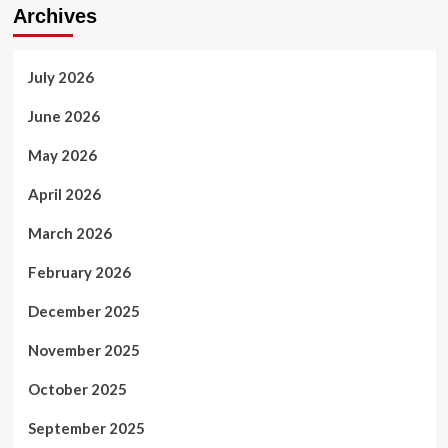
Archives
July 2026
June 2026
May 2026
April 2026
March 2026
February 2026
December 2025
November 2025
October 2025
September 2025