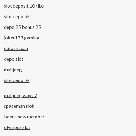
slot deposit 10 ribu
slot depo 5k
depo 25 bonus 25
joker123 gaming
data macau
depo slot
mahjong
slot depo 5k
mahjong ways 2
spaceman slot
bonus new member
olympus slot