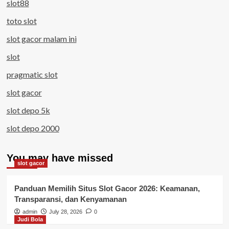
slot88
toto slot
slot gacor malam ini
slot
pragmatic slot
slot gacor
slot depo 5k
slot depo 2000
You may have missed
slot gacor
Panduan Memilih Situs Slot Gacor 2026: Keamanan,
Transparansi, dan Kenyamanan
admin
July 28, 2026
0
Judi Bola