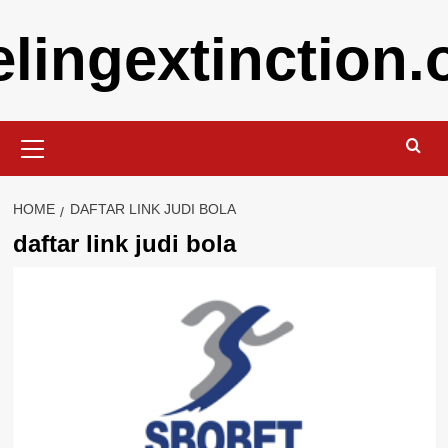
Skip
elingextinction.
to
content
Primary
Menu
HOME
DAFTAR LINK JUDI BOLA
daftar link judi bola