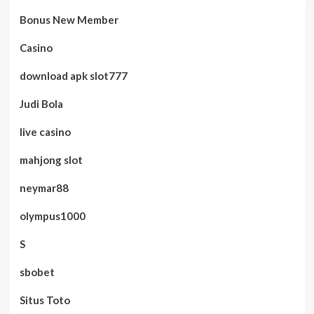
Bonus New Member
Casino
download apk slot777
Judi Bola
live casino
mahjong slot
neymar88
olympus1000
S
sbobet
Situs Toto