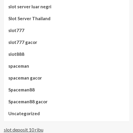
slot server luar negri
Slot Server Thailand
slot777
slot777 gacor
slot888
spaceman
spaceman gacor
Spaceman88
Spaceman88 gacor
Uncategorized
slot deposit 10 ribu