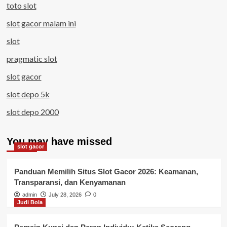
toto slot
slot gacor malam ini
slot
pragmatic slot
slot gacor
slot depo 5k
slot depo 2000
You may have missed
slot gacor
Panduan Memilih Situs Slot Gacor 2026: Keamanan,
Transparansi, dan Kenyamanan
admin
July 28, 2026
0
Judi Bola