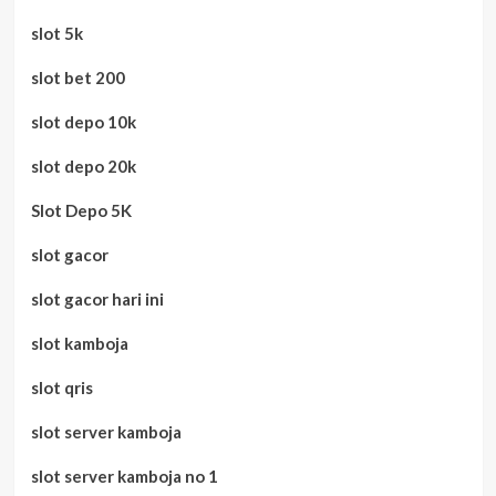
slot 5k
slot bet 200
slot depo 10k
slot depo 20k
Slot Depo 5K
slot gacor
slot gacor hari ini
slot kamboja
slot qris
slot server kamboja
slot server kamboja no 1