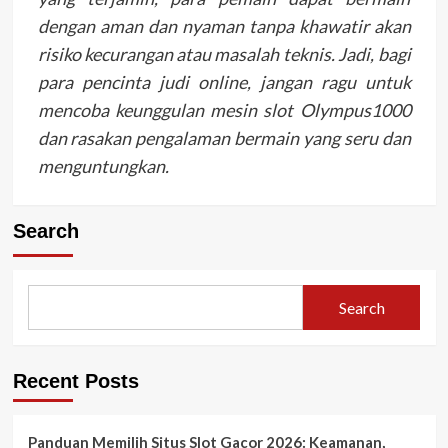
dengan aman dan nyaman tanpa khawatir akan
risiko kecurangan atau masalah teknis. Jadi, bagi
para pencinta judi online, jangan ragu untuk
mencoba keunggulan mesin slot Olympus1000
dan rasakan pengalaman bermain yang seru dan
menguntungkan.
Search
Search
Recent Posts
Panduan Memilih Situs Slot Gacor 2026: Keamanan,