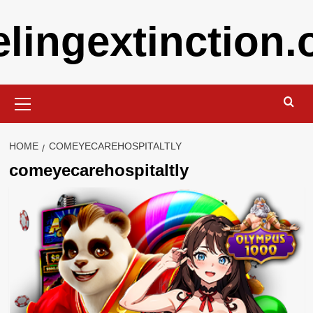
Skip
elingextinction.
to
content
Primary
Menu
HOME
COMEYECAREHOSPITALTLY
comeyecarehospitaltly