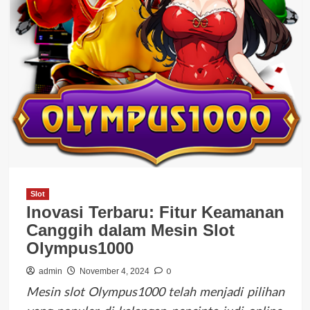
Slot
Inovasi Terbaru: Fitur Keamanan
Canggih dalam Mesin Slot
Olympus1000
0
admin
November 4, 2024
Mesin slot Olympus1000 telah menjadi pilihan