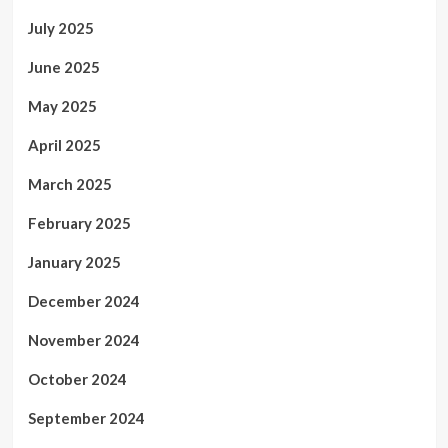
July 2025
June 2025
May 2025
April 2025
March 2025
February 2025
January 2025
December 2024
November 2024
October 2024
September 2024