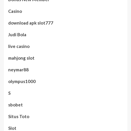
Casino
download apk slot777
Judi Bola
live casino
mahjong slot
neymar88
olympus1000
S
sbobet
Situs Toto
Slot