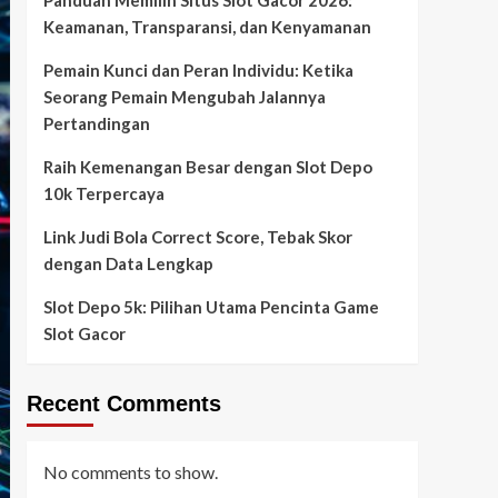
Panduan Memilih Situs Slot Gacor 2026:
Keamanan, Transparansi, dan Kenyamanan
Pemain Kunci dan Peran Individu: Ketika
Seorang Pemain Mengubah Jalannya
Pertandingan
Raih Kemenangan Besar dengan Slot Depo
10k Terpercaya
Link Judi Bola Correct Score, Tebak Skor
dengan Data Lengkap
Slot Depo 5k: Pilihan Utama Pencinta Game
Slot Gacor
Recent Comments
No comments to show.