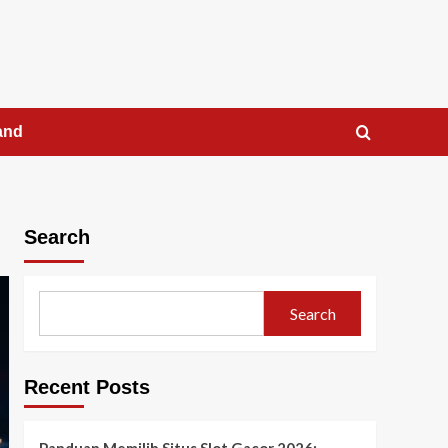
and
Search
Search
Recent Posts