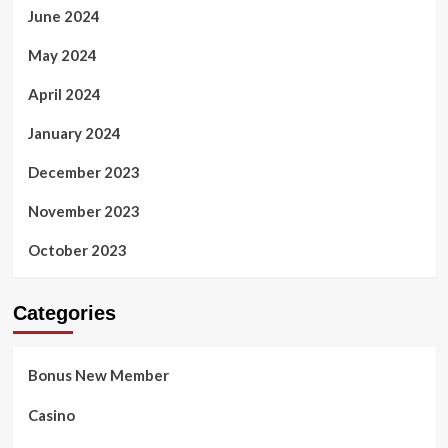
June 2024
May 2024
April 2024
January 2024
December 2023
November 2023
October 2023
Categories
Bonus New Member
Casino