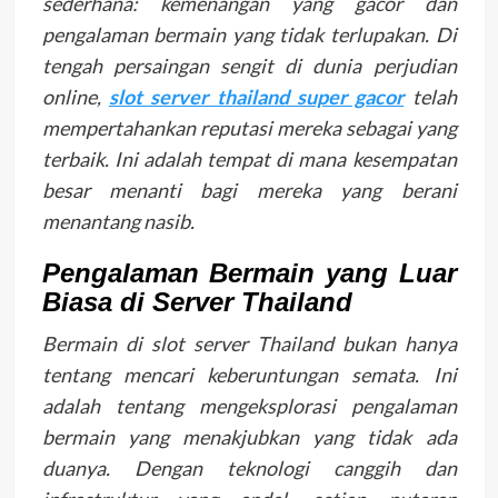
sederhana: kemenangan yang gacor dan
pengalaman bermain yang tidak terlupakan. Di
tengah persaingan sengit di dunia perjudian
online,
slot server thailand super gacor
telah
mempertahankan reputasi mereka sebagai yang
terbaik. Ini adalah tempat di mana kesempatan
besar menanti bagi mereka yang berani
menantang nasib.
Pengalaman Bermain yang Luar
Biasa di Server Thailand
Bermain di slot server Thailand bukan hanya
tentang mencari keberuntungan semata. Ini
adalah tentang mengeksplorasi pengalaman
bermain yang menakjubkan yang tidak ada
duanya. Dengan teknologi canggih dan