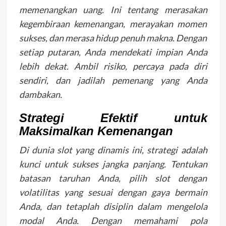
memenangkan uang. Ini tentang merasakan
kegembiraan kemenangan, merayakan momen
sukses, dan merasa hidup penuh makna. Dengan
setiap putaran, Anda mendekati impian Anda
lebih dekat. Ambil risiko, percaya pada diri
sendiri, dan jadilah pemenang yang Anda
dambakan.
Strategi Efektif untuk
Maksimalkan Kemenangan
Di dunia slot yang dinamis ini, strategi adalah
kunci untuk sukses jangka panjang. Tentukan
batasan taruhan Anda, pilih slot dengan
volatilitas yang sesuai dengan gaya bermain
Anda, dan tetaplah disiplin dalam mengelola
modal Anda. Dengan memahami pola