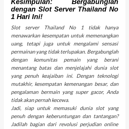
Kesimpulan: Bergabunglah
dengan Slot Server Thailand No
1 Hari Ini!
Slot server Thailand No 1 tidak hanya
menawarkan kesempatan untuk memenangkan
uang, tetapi juga untuk mengalami sensasi
permainan yang tidak terlupakan. Bergabunglah
dengan komunitas pemain yang berani
menantang batas dan menjelajahi dunia slot
yang penuh keajaiban ini. Dengan teknologi
mutakhir, kesempatan kemenangan besar, dan
pengalaman bermain yang super gacor, Anda
tidak akan pernah kecewa.
Jadi, siap untuk memasuki dunia slot yang
penuh dengan keberuntungan dan tantangan?
Jadilah bagian dari revolusi perjudian online