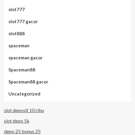
slot777
slot777 gacor
slot888
spaceman
spaceman gacor
Spaceman88
Spaceman88 gacor
Uncategorized
slot deposit 10 ribu
slot depo 5k
depo 25 bonus 25