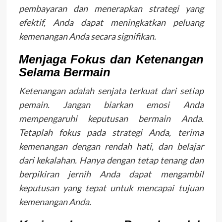
pembayaran dan menerapkan strategi yang
efektif, Anda dapat meningkatkan peluang
kemenangan Anda secara signifikan.
Menjaga Fokus dan Ketenangan
Selama Bermain
Ketenangan adalah senjata terkuat dari setiap
pemain. Jangan biarkan emosi Anda
mempengaruhi keputusan bermain Anda.
Tetaplah fokus pada strategi Anda, terima
kemenangan dengan rendah hati, dan belajar
dari kekalahan. Hanya dengan tetap tenang dan
berpikiran jernih Anda dapat mengambil
keputusan yang tepat untuk mencapai tujuan
kemenangan Anda.