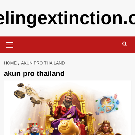
Skip
elingextinction.
to
content
Primary
Menu
HOME
AKUN PRO THAILAND
akun pro thailand