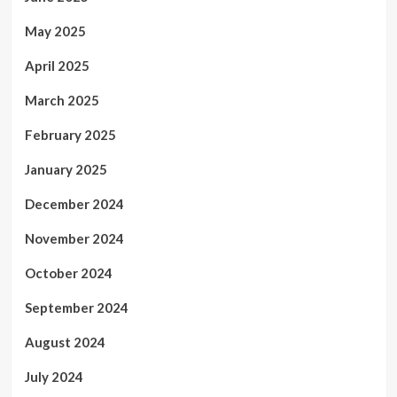
May 2025
April 2025
March 2025
February 2025
January 2025
December 2024
November 2024
October 2024
September 2024
August 2024
July 2024