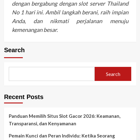
dengan bergabung dengan slot server Thailand
No 1 hari ini. Ambil langkah berani, raih impian
Anda, dan nikmati perjalanan menuju
kemenangan besar.
Search
Search
Recent Posts
Panduan Memilih Situs Slot Gacor 2026: Keamanan,
Transparansi, dan Kenyamanan
Pemain Kunci dan Peran Individu: Ketika Seorang