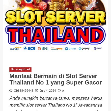
Uncategorized
Manfaat Bermain di Slot Server
Thailand No 1 yang Super Gacor
0
Cb888456448
July 4, 2024
Anda mungkin bertanya-tanya, mengapa harus
memilih slot server Thailand No 1? Jawabannya