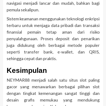
navigasi menjadi lancar dan mudah, bahkan bagi
pemula sekalipun.
Sistem keamanan menggunakan teknologi enkripsi
terbaru untuk menjaga data pribadi dan transaksi
finansial pemain tetap aman dari risiko
penyalahgunaan. Proses deposit dan penarikan
juga didukung oleh berbagai metode populer
seperti transfer bank, e-wallet, dan QRIS,
sehingga cepat dan praktis.
Kesimpulan
NEYMAR88 menjadi salah satu situs slot paling
gacor yang menawarkan berbagai pilihan slot
dengan tingkat kemenangan sangat tinggi dan
desain grafis memukau yang mendukung