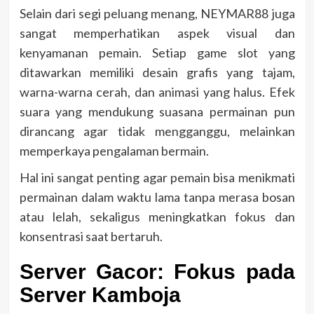
Selain dari segi peluang menang, NEYMAR88 juga
sangat memperhatikan aspek visual dan
kenyamanan pemain. Setiap game slot yang
ditawarkan memiliki desain grafis yang tajam,
warna-warna cerah, dan animasi yang halus. Efek
suara yang mendukung suasana permainan pun
dirancang agar tidak mengganggu, melainkan
memperkaya pengalaman bermain.
Hal ini sangat penting agar pemain bisa menikmati
permainan dalam waktu lama tanpa merasa bosan
atau lelah, sekaligus meningkatkan fokus dan
konsentrasi saat bertaruh.
Server Gacor: Fokus pada
Server Kamboja