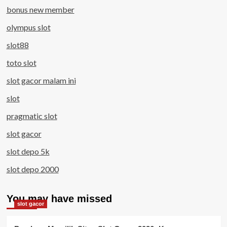
bonus new member
olympus slot
slot88
toto slot
slot gacor malam ini
slot
pragmatic slot
slot gacor
slot depo 5k
slot depo 2000
You may have missed
slot gacor