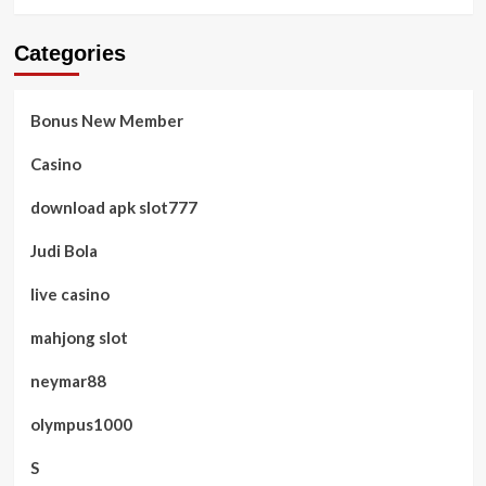
Categories
Bonus New Member
Casino
download apk slot777
Judi Bola
live casino
mahjong slot
neymar88
olympus1000
S