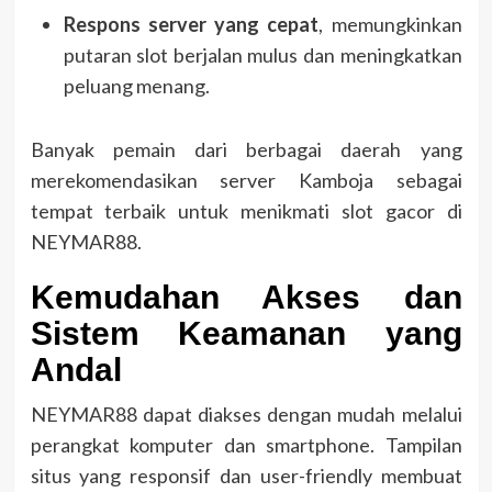
Respons server yang cepat
, memungkinkan
putaran slot berjalan mulus dan meningkatkan
peluang menang.
Banyak pemain dari berbagai daerah yang
merekomendasikan server Kamboja sebagai
tempat terbaik untuk menikmati slot gacor di
NEYMAR88.
Kemudahan Akses dan
Sistem Keamanan yang
Andal
NEYMAR88 dapat diakses dengan mudah melalui
perangkat komputer dan smartphone. Tampilan
situs yang responsif dan user-friendly membuat