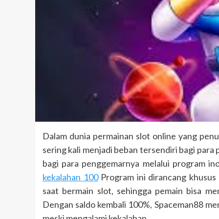
Dalam dunia permainan slot online yang pen
sering kali menjadi beban tersendiri bagi pa
bagi para penggemarnya melalui program ino
kekalahan 100
Program ini dirancang khusus
saat bermain slot, sehingga pemain bisa men
Dengan saldo kembali 100%, Spaceman88 mem
meski mengalami kekalahan.