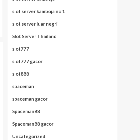
slot server kamboja no 1
slot server luar negri
Slot Server Thailand
slot777
slot777 gacor
slot888
spaceman
spaceman gacor
Spaceman88
Spaceman88 gacor
Uncategorized