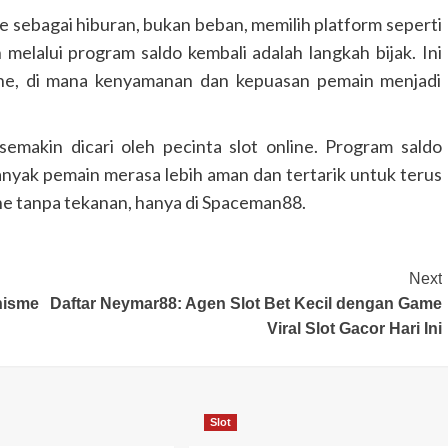
ne sebagai hiburan, bukan beban, memilih platform seperti
lalui program saldo kembali adalah langkah bijak. Ini
line, di mana kenyamanan dan kepuasan pemain menjadi
emakin dicari oleh pecinta slot online. Program saldo
nyak pemain merasa lebih aman dan tertarik untuk terus
ine tanpa tekanan, hanya di Spaceman88.
Next
nisme
Daftar Neymar88: Agen Slot Bet Kecil dengan Game
Viral Slot Gacor Hari Ini
Slot