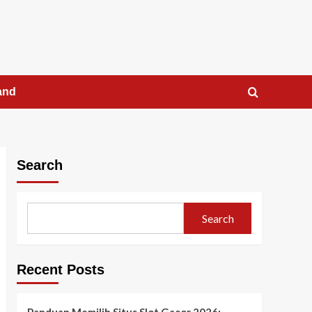
and
Search
Search
Recent Posts