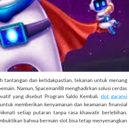
uh tantangan dan ketidakpastian, tekanan untuk menang
ra pemain. Namun, Spaceman88 menghadirkan solusi cerdas
vatif yang disebut Program Saldo Kembali.
slot garansi
 untuk memberikan kenyamanan dan keamanan finansial
ikmati setiap putaran tanpa rasa khawatir berlebihan.
buktikan bahwa bermain slot bisa tetap menyenangkan