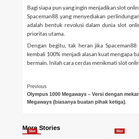
Bagi siapa pun yang ingin menjadikan slot onli
Spaceman88 yang menyediakan perlindungan me
adalah bentuk revolusi dalam dunia slot on
prioritas utama.
Dengan begitu, tak heran jika Spaceman88 s
kembali 100% menjadi alasan kuat mengapa ba
bermain. Inilah cara cerdas menikmati slot onl
Post
Previous
Olympus 1000 Megaways – Versi dengan meka
Navigation
Megaways (biasanya buatan pihak ketiga).
More Stories
Slot
Slot