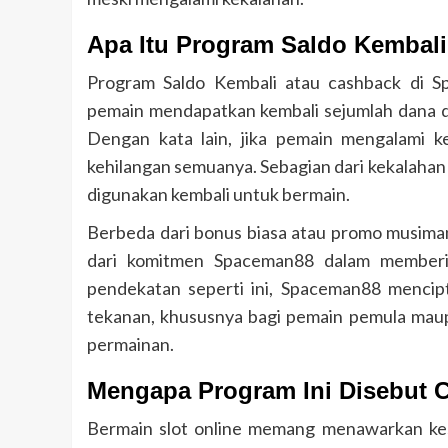
Apa Itu Program Saldo Kembal
Program Saldo Kembali atau cashback di S
pemain mendapatkan kembali sejumlah dana dar
Dengan kata lain, jika pemain mengalami k
kehilangan semuanya. Sebagian dari kekalahan
digunakan kembali untuk bermain.
Berbeda dari bonus biasa atau promo musiman,
dari komitmen Spaceman88 dalam memberi
pendekatan seperti ini, Spaceman88 mencip
tekanan, khususnya bagi pemain pemula mau
permainan.
Mengapa Program Ini Disebut 
Bermain slot online memang menawarkan ke