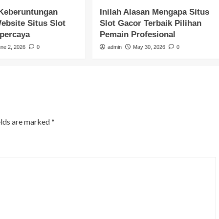
 Keberuntungan
Inilah Alasan Mengapa Situs
ebsite Situs Slot
Slot Gacor Terbaik Pilihan
rpercaya
Pemain Profesional
ne 2, 2026
0
admin
May 30, 2026
0
elds are marked
*