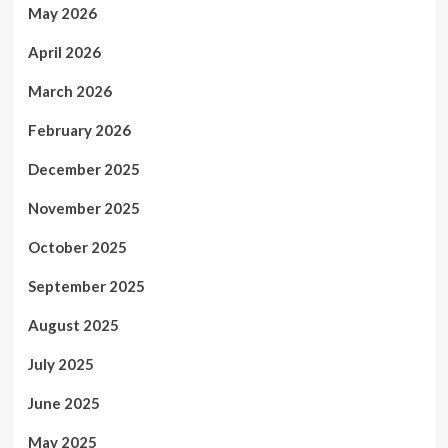
May 2026
April 2026
March 2026
February 2026
December 2025
November 2025
October 2025
September 2025
August 2025
July 2025
June 2025
May 2025