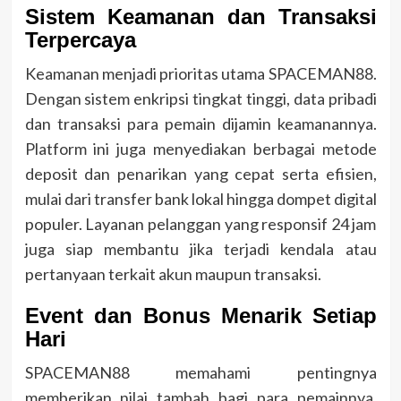
Sistem Keamanan dan Transaksi
Terpercaya
Keamanan menjadi prioritas utama SPACEMAN88.
Dengan sistem enkripsi tingkat tinggi, data pribadi
dan transaksi para pemain dijamin keamanannya.
Platform ini juga menyediakan berbagai metode
deposit dan penarikan yang cepat serta efisien,
mulai dari transfer bank lokal hingga dompet digital
populer. Layanan pelanggan yang responsif 24 jam
juga siap membantu jika terjadi kendala atau
pertanyaan terkait akun maupun transaksi.
Event dan Bonus Menarik Setiap
Hari
SPACEMAN88 memahami pentingnya
memberikan nilai tambah bagi para pemainnya.