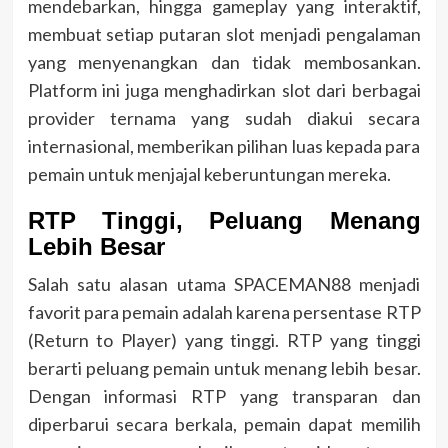
mendebarkan, hingga gameplay yang interaktif,
membuat setiap putaran slot menjadi pengalaman
yang menyenangkan dan tidak membosankan.
Platform ini juga menghadirkan slot dari berbagai
provider ternama yang sudah diakui secara
internasional, memberikan pilihan luas kepada para
pemain untuk menjajal keberuntungan mereka.
RTP Tinggi, Peluang Menang
Lebih Besar
Salah satu alasan utama SPACEMAN88 menjadi
favorit para pemain adalah karena persentase RTP
(Return to Player) yang tinggi. RTP yang tinggi
berarti peluang pemain untuk menang lebih besar.
Dengan informasi RTP yang transparan dan
diperbarui secara berkala, pemain dapat memilih