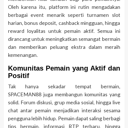
Oleh karena itu, platform ini rutin mengadakan
berbagai event menarik seperti turnamen slot
harian, bonus deposit, cashback mingguan, hingga
reward loyalitas untuk pemain aktif. Semua ini
dirancang untuk meningkatkan semangat bermain
dan memberikan peluang ekstra dalam meraih
kemenangan.
Komunitas Pemain yang Aktif dan
Positif
Tak hanya sekadar tempat bermain,
SPACEMAN88 juga membangun komunitas yang
solid. Forum diskusi, grup media sosial, hingga live
chat antar pemain menjadikan interaksi sesama
pengguna lebih hidup. Pemain dapat saling berbagi
tips bermain, informasi RTP terbaru, hingga