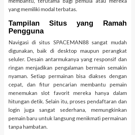
membantu, terutama bagi pemula atau mereka
yang memiliki modal terbatas.
Tampilan Situs yang Ramah
Pengguna
Navigasi di situs SPACEMAN88 sangat mudah
digunakan, baik di desktop maupun perangkat
seluler. Desain antarmukanya yang responsif dan
ringan menjadikan pengalaman bermain semakin
nyaman. Setiap permainan bisa diakses dengan
cepat, dan fitur pencarian membantu pemain
menemukan slot favorit mereka hanya dalam
hitungan detik. Selain itu, proses pendaftaran dan
login juga sangat sederhana, memungkinkan
pemain baru untuk langsung menikmati permainan
tanpa hambatan.