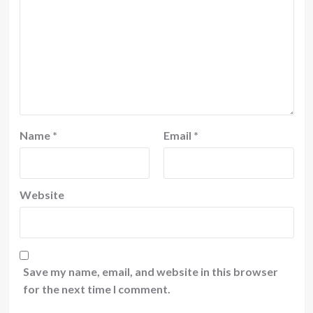
Name
*
Email
*
Website
Save my name, email, and website in this browser
for the next time I comment.