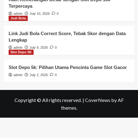
Terpercaya
admin
July 10, 2026
0
Judi Bola
Link Judi Bola Correct Score, Tebak Skor dengan Data
Lengkap
admin
July 8, 2026
0
Slot Depo 5K
Slot Depo 5k: Pilihan Utama Pencinta Game Slot Gacor
admin
July 2, 2026
0
Copyright © All rights reserved.
|
CoverNews
by AF
themes.