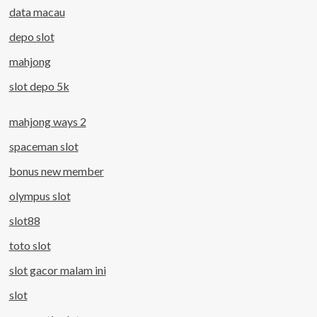
data macau
depo slot
mahjong
slot depo 5k
mahjong ways 2
spaceman slot
bonus new member
olympus slot
slot88
toto slot
slot gacor malam ini
slot