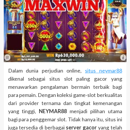
Dalam dunia perjudian online,
situs neymar88
dikenal sebagai situs slot paling gacor yang
menawarkan pengalaman bermain terbaik bagi
para pemain. Dengan koleksi game-slot berkualitas
dari provider ternama dan tingkat kemenangan
yang tinggi,
NEYMAR88
menjadi pilihan utama
bagi para penggemar slot. Tidak hanya itu, situs ini
juga tersedia di berbagai
server gacor
yang telah