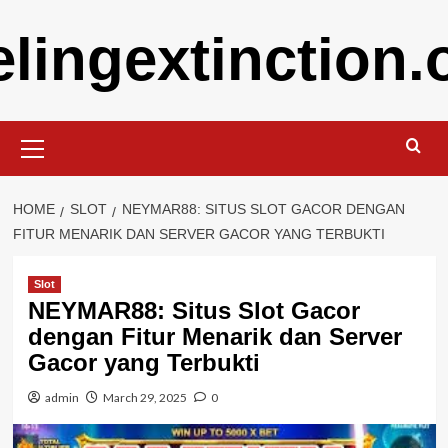
Skip
elingextinction.
to
content
Primary
Menu
HOME
SLOT
NEYMAR88: SITUS SLOT GACOR DENGAN
FITUR MENARIK DAN SERVER GACOR YANG TERBUKTI
Slot
NEYMAR88: Situs Slot Gacor
dengan Fitur Menarik dan Server
Gacor yang Terbukti
admin
March 29, 2025
0