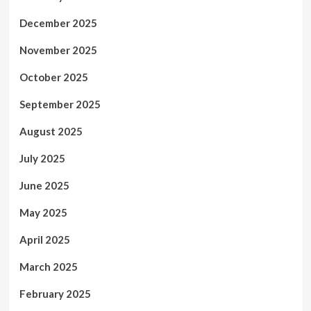
December 2025
November 2025
October 2025
September 2025
August 2025
July 2025
June 2025
May 2025
April 2025
March 2025
February 2025