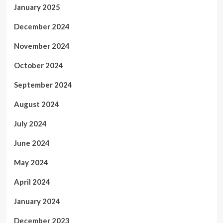
January 2025
December 2024
November 2024
October 2024
September 2024
August 2024
July 2024
June 2024
May 2024
April 2024
January 2024
December 2023