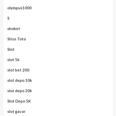
olympus1000
S
sbobet
Situs Toto
Slot
slot 5k
slot bet 200
slot depo 10k
slot depo 20k
Slot Depo 5K
slot gacor