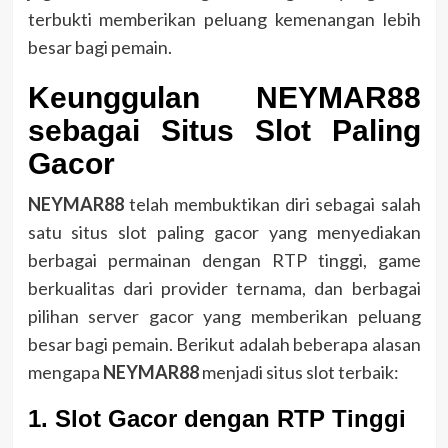
terbukti memberikan peluang kemenangan lebih
besar bagi pemain.
Keunggulan NEYMAR88
sebagai Situs Slot Paling
Gacor
NEYMAR88
telah membuktikan diri sebagai salah
satu situs slot paling gacor yang menyediakan
berbagai permainan dengan RTP tinggi, game
berkualitas dari provider ternama, dan berbagai
pilihan server gacor yang memberikan peluang
besar bagi pemain. Berikut adalah beberapa alasan
mengapa
NEYMAR88
menjadi situs slot terbaik:
1. Slot Gacor dengan RTP Tinggi