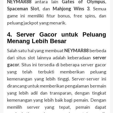
NEYMAR88
antara lain
Gates of Olympus
,
Spaceman Slot
, dan
Mahjong Wins 3
. Semua
game ini memiliki fitur bonus, free spins, dan
peluang jackpot yang menarik.
4. Server Gacor untuk Peluang
Menang Lebih Besar
Salah satu hal yang membuat
NEYMAR88
berbeda
dari situs slot lainnya adalah keberadaan
server
gacor
. Situs ini tersedia di beberapa server gacor
yang telah terbukti memberikan peluang
kemenangan yang lebih tinggi. Server-server ini
dirancang untuk memberikan pengalaman bermain
yang lebih adil dan transparan, dengan tingkat
kemenangan yang lebih baik bagi pemain. Dengan
memilih server yang tepat, pemain dapat