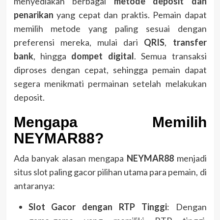
menyediakan berbagai
metode deposit dan
penarikan
yang cepat dan praktis. Pemain dapat
memilih metode yang paling sesuai dengan
preferensi mereka, mulai dari
QRIS
,
transfer
bank
, hingga
dompet digital
. Semua transaksi
diproses dengan cepat, sehingga pemain dapat
segera menikmati permainan setelah melakukan
deposit.
Mengapa Memilih
NEYMAR88?
Ada banyak alasan mengapa
NEYMAR88
menjadi
situs slot paling gacor pilihan utama para pemain, di
antaranya:
Slot Gacor dengan RTP Tinggi
: Dengan