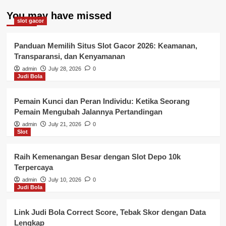
You may have missed
slot gacor
Panduan Memilih Situs Slot Gacor 2026: Keamanan,
Transparansi, dan Kenyamanan
admin
July 28, 2026
0
Judi Bola
Pemain Kunci dan Peran Individu: Ketika Seorang
Pemain Mengubah Jalannya Pertandingan
admin
July 21, 2026
0
Slot
Raih Kemenangan Besar dengan Slot Depo 10k
Terpercaya
admin
July 10, 2026
0
Judi Bola
Link Judi Bola Correct Score, Tebak Skor dengan Data
Lengkap