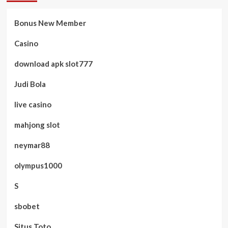
Bonus New Member
Casino
download apk slot777
Judi Bola
live casino
mahjong slot
neymar88
olympus1000
S
sbobet
Situs Toto