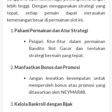
lebih tinggi. Dengan menggunakan strategi yang
tepat, setiap pemain dapat merasakan
kemenangan besar di permainan slot ini.
Pahami Permainan dan Atur Strategi
Pelajari fitur-fitur dalam permainan
Bandito Slot Gacor dan tentukan
strategi bermain yang tepat.
Manfaatkan Bonus dan Promosi
Jangan lewatkan kesempatan untuk
memperoleh bonus atau promosi yang
ditawarkan oleh NEYMAR88.
Kelola Bankroll dengan Bijak