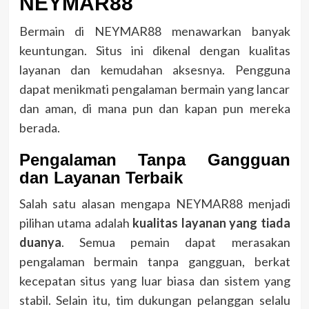
NEYMAR88
Bermain di NEYMAR88 menawarkan banyak
keuntungan. Situs ini dikenal dengan kualitas
layanan dan kemudahan aksesnya. Pengguna
dapat menikmati pengalaman bermain yang lancar
dan aman, di mana pun dan kapan pun mereka
berada.
Pengalaman Tanpa Gangguan
dan Layanan Terbaik
Salah satu alasan mengapa NEYMAR88 menjadi
pilihan utama adalah
kualitas layanan yang tiada
duanya
. Semua pemain dapat merasakan
pengalaman bermain tanpa gangguan, berkat
kecepatan situs yang luar biasa dan sistem yang
stabil. Selain itu, tim dukungan pelanggan selalu