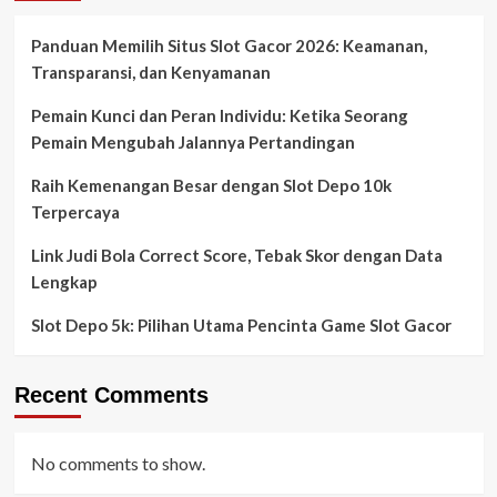
Panduan Memilih Situs Slot Gacor 2026: Keamanan,
Transparansi, dan Kenyamanan
Pemain Kunci dan Peran Individu: Ketika Seorang
Pemain Mengubah Jalannya Pertandingan
Raih Kemenangan Besar dengan Slot Depo 10k
Terpercaya
Link Judi Bola Correct Score, Tebak Skor dengan Data
Lengkap
Slot Depo 5k: Pilihan Utama Pencinta Game Slot Gacor
Recent Comments
No comments to show.