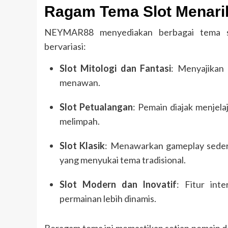
Ragam Tema Slot Menari
NEYMAR88 menyediakan berbagai tema s
bervariasi:
Slot Mitologi dan Fantasi
: Menyajikan 
menawan.
Slot Petualangan
: Pemain diajak menjel
melimpah.
Slot Klasik
: Menawarkan gameplay seder
yang menyukai tema tradisional.
Slot Modern dan Inovatif
: Fitur int
permainan lebih dinamis.