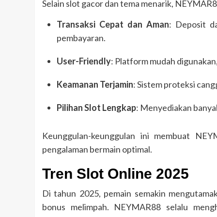
Selain slot gacor dan tema menarik, NEYMAR8
Transaksi Cepat dan Aman
: Deposit d
pembayaran.
User-Friendly
: Platform mudah digunakan
Keamanan Terjamin
: Sistem proteksi cang
Pilihan Slot Lengkap
: Menyediakan banyak
Keunggulan-keunggulan ini membuat NEYMA
pengalaman bermain optimal.
Tren Slot Online 2025
Di tahun 2025, pemain semakin mengutamaka
bonus melimpah. NEYMAR88 selalu menghad