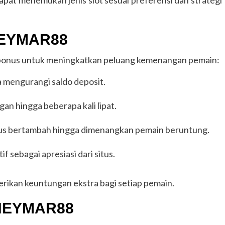
pat menemukan jenis slot sesuai preferensi dan strategi
 NEYMAR88
bonus untuk meningkatkan peluang kemenangan pemain:
 mengurangi saldo deposit.
n hingga beberapa kali lipat.
rus bertambah hingga dimenangkan pemain beruntung.
if sebagai apresiasi dari situs.
rikan keuntungan ekstra bagi setiap pemain.
 NEYMAR88