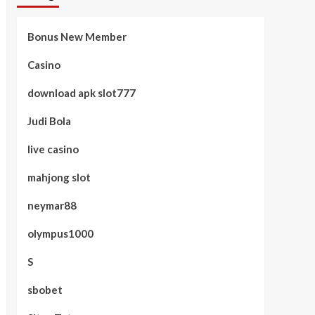
Bonus New Member
Casino
download apk slot777
Judi Bola
live casino
mahjong slot
neymar88
olympus1000
S
sbobet