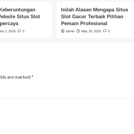
 Keberuntungan
Inilah Alasan Mengapa Situs
ebsite Situs Slot
Slot Gacor Terbaik Pilihan
rpercaya
Pemain Profesional
ne 2, 2026
0
admin
May 30, 2026
0
elds are marked
*