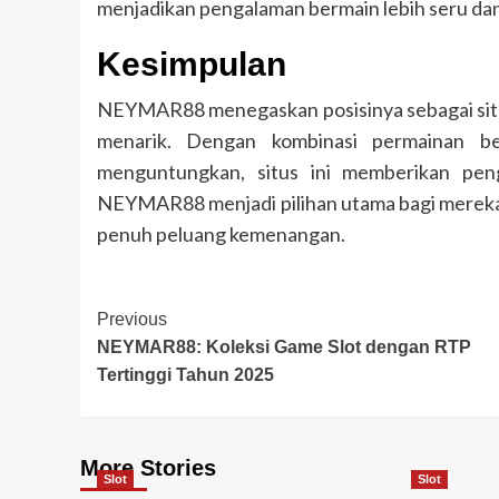
menjadikan pengalaman bermain lebih seru dan 
Kesimpulan
NEYMAR88 menegaskan posisinya sebagai situs
menarik. Dengan kombinasi permainan ber
menguntungkan, situs ini memberikan pen
NEYMAR88 menjadi pilihan utama bagi mereka y
penuh peluang kemenangan.
Post
Previous
NEYMAR88: Koleksi Game Slot dengan RTP
Navigation
Tertinggi Tahun 2025
More Stories
Slot
Slot