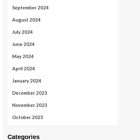
September 2024
August 2024
July 2024
June 2024
May 2024
April 2024
January 2024
December 2023
November 2023
October 2023
Categories