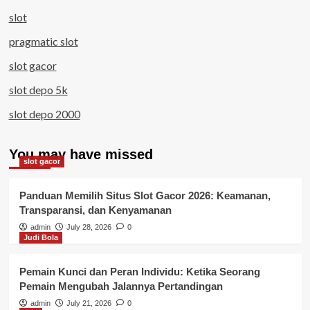
slot
pragmatic slot
slot gacor
slot depo 5k
slot depo 2000
You may have missed
slot gacor
Panduan Memilih Situs Slot Gacor 2026: Keamanan,
Transparansi, dan Kenyamanan
admin
July 28, 2026
0
Judi Bola
Pemain Kunci dan Peran Individu: Ketika Seorang
Pemain Mengubah Jalannya Pertandingan
admin
July 21, 2026
0