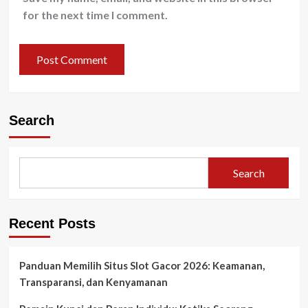
for the next time I comment.
Search
Search
Recent Posts
Panduan Memilih Situs Slot Gacor 2026: Keamanan,
Transparansi, dan Kenyamanan