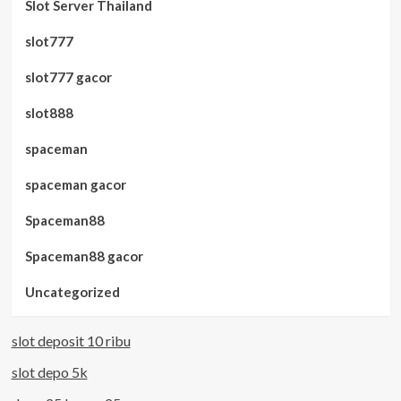
Slot Server Thailand
slot777
slot777 gacor
slot888
spaceman
spaceman gacor
Spaceman88
Spaceman88 gacor
Uncategorized
slot deposit 10 ribu
slot depo 5k