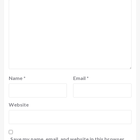
Name
*
Email
*
Website
Save my name, email, and website in this browser