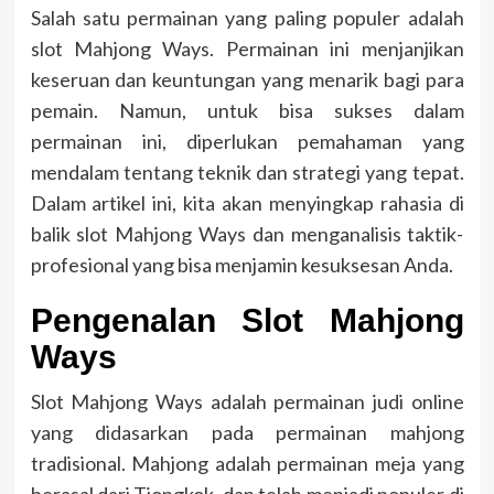
Salah satu permainan yang paling populer adalah
slot Mahjong Ways. Permainan ini menjanjikan
keseruan dan keuntungan yang menarik bagi para
pemain. Namun, untuk bisa sukses dalam
permainan ini, diperlukan pemahaman yang
mendalam tentang teknik dan strategi yang tepat.
Dalam artikel ini, kita akan menyingkap rahasia di
balik slot Mahjong Ways dan menganalisis taktik-
profesional yang bisa menjamin kesuksesan Anda.
Pengenalan Slot Mahjong
Ways
Slot Mahjong Ways adalah permainan judi online
yang didasarkan pada permainan mahjong
tradisional. Mahjong adalah permainan meja yang