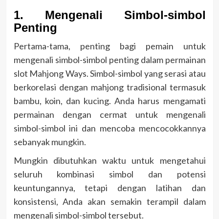
1. Mengenali Simbol-simbol
Penting
Pertama-tama, penting bagi pemain untuk
mengenali simbol-simbol penting dalam permainan
slot Mahjong Ways. Simbol-simbol yang serasi atau
berkorelasi dengan mahjong tradisional termasuk
bambu, koin, dan kucing. Anda harus mengamati
permainan dengan cermat untuk mengenali
simbol-simbol ini dan mencoba mencocokkannya
sebanyak mungkin.
Mungkin dibutuhkan waktu untuk mengetahui
seluruh kombinasi simbol dan potensi
keuntungannya, tetapi dengan latihan dan
konsistensi, Anda akan semakin terampil dalam
mengenali simbol-simbol tersebut.