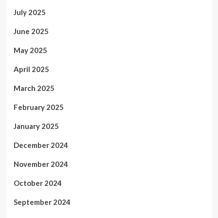
July 2025
June 2025
May 2025
April 2025
March 2025
February 2025
January 2025
December 2024
November 2024
October 2024
September 2024