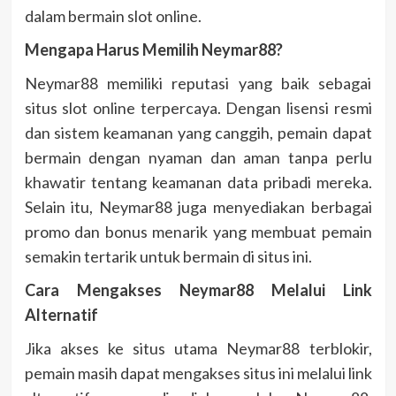
dalam bermain slot online.
Mengapa Harus Memilih Neymar88?
Neymar88 memiliki reputasi yang baik sebagai
situs slot online terpercaya. Dengan lisensi resmi
dan sistem keamanan yang canggih, pemain dapat
bermain dengan nyaman dan aman tanpa perlu
khawatir tentang keamanan data pribadi mereka.
Selain itu, Neymar88 juga menyediakan berbagai
promo dan bonus menarik yang membuat pemain
semakin tertarik untuk bermain di situs ini.
Cara Mengakses Neymar88 Melalui Link
Alternatif
Jika akses ke situs utama Neymar88 terblokir,
pemain masih dapat mengakses situs ini melalui link