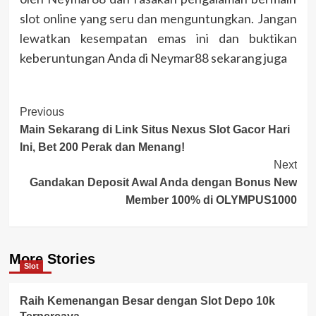
slot online yang seru dan menguntungkan. Jangan
lewatkan kesempatan emas ini dan buktikan
keberuntungan Anda di Neymar88 sekarang juga
Post
Previous
Main Sekarang di Link Situs Nexus Slot Gacor Hari
Navigation
Ini, Bet 200 Perak dan Menang!
Next
Gandakan Deposit Awal Anda dengan Bonus New
Member 100% di OLYMPUS1000
More Stories
Slot
Raih Kemenangan Besar dengan Slot Depo 10k