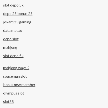
slot depo 5k
depo 25 bonus 25
joker123 gaming
data macau
depo slot
mahjong
slot depo 5k
mahjong ways 2
spaceman slot
bonus new member
olympus slot
slot88