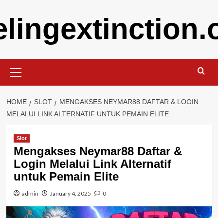
Skip
elingextinction.
to
content
Primary
Menu
HOME
SLOT
MENGAKSES NEYMAR88 DAFTAR & LOGIN
MELALUI LINK ALTERNATIF UNTUK PEMAIN ELITE
Slot
Mengakses Neymar88 Daftar &
Login Melalui Link Alternatif
untuk Pemain Elite
admin
January 4, 2025
0