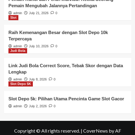
Pemain Mengubah Jalannya Pertandingan
admin
July 21, 2026
0
Slot
Raih Kemenangan Besar dengan Slot Depo 10k
Terpercaya
admin
July 10, 2026
0
Judi Bola
Link Judi Bola Correct Score, Tebak Skor dengan Data
Lengkap
admin
July 8, 2026
0
Slot Depo 5K
Slot Depo 5k: Pilihan Utama Pencinta Game Slot Gacor
admin
July 2, 2026
0
Copyright © All rights reserved.
|
CoverNews
by AF