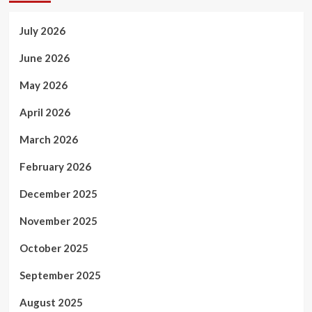
July 2026
June 2026
May 2026
April 2026
March 2026
February 2026
December 2025
November 2025
October 2025
September 2025
August 2025