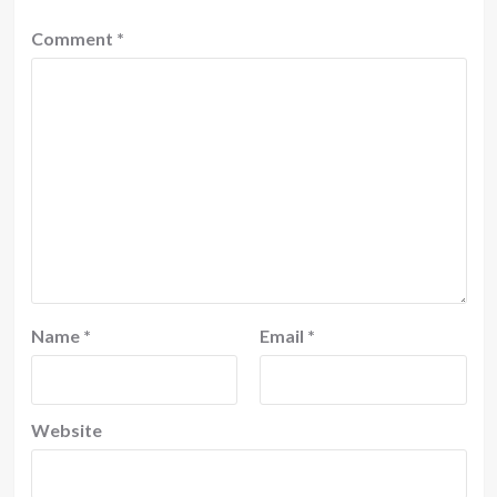
Comment
*
Name
*
Email
*
Website