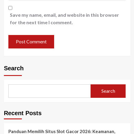
Save my name, email, and website in this browser
for the next time I comment.
Search
Search
Recent Posts
Panduan Memilih Situs Slot Gacor 2026: Keamanan,