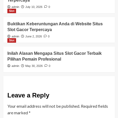
Terpercaya
admin
July 10, 2026
0
Slot
Buktikan Keberuntungan Anda di Website Situs
Slot Gacor Terpercaya
admin
June 2, 2026
0
Slot
Inilah Alasan Mengapa Situs Slot Gacor Terbaik
Pilihan Pemain Profesional
admin
May 30, 2026
0
Leave a Reply
Your email address will not be published.
Required fields
are marked
*