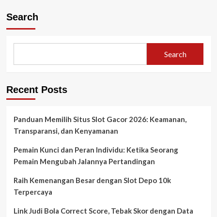
Search
Search
Recent Posts
Panduan Memilih Situs Slot Gacor 2026: Keamanan,
Transparansi, dan Kenyamanan
Pemain Kunci dan Peran Individu: Ketika Seorang
Pemain Mengubah Jalannya Pertandingan
Raih Kemenangan Besar dengan Slot Depo 10k
Terpercaya
Link Judi Bola Correct Score, Tebak Skor dengan Data