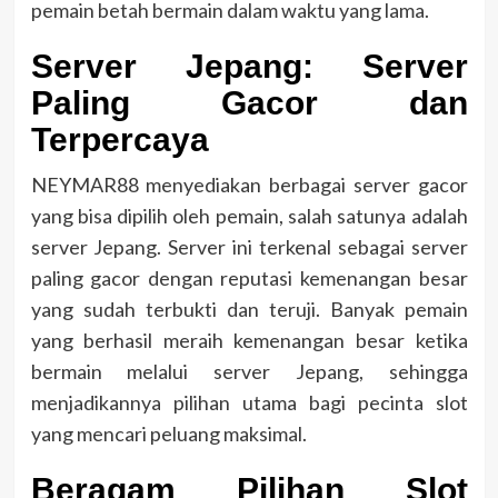
pemain betah bermain dalam waktu yang lama.
Server Jepang: Server
Paling Gacor dan
Terpercaya
NEYMAR88 menyediakan berbagai server gacor
yang bisa dipilih oleh pemain, salah satunya adalah
server Jepang. Server ini terkenal sebagai server
paling gacor dengan reputasi kemenangan besar
yang sudah terbukti dan teruji. Banyak pemain
yang berhasil meraih kemenangan besar ketika
bermain melalui server Jepang, sehingga
menjadikannya pilihan utama bagi pecinta slot
yang mencari peluang maksimal.
Beragam Pilihan Slot