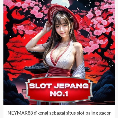
NEYMAR88 dikenal sebagai situs slot paling gacor