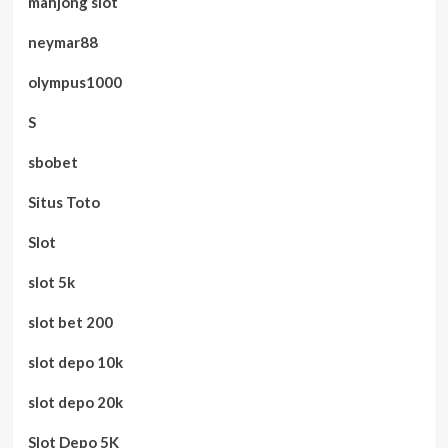
mahjong slot
neymar88
olympus1000
S
sbobet
Situs Toto
Slot
slot 5k
slot bet 200
slot depo 10k
slot depo 20k
Slot Depo 5K