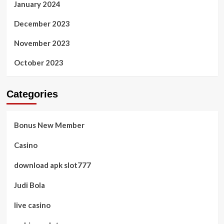
January 2024
December 2023
November 2023
October 2023
Categories
Bonus New Member
Casino
download apk slot777
Judi Bola
live casino