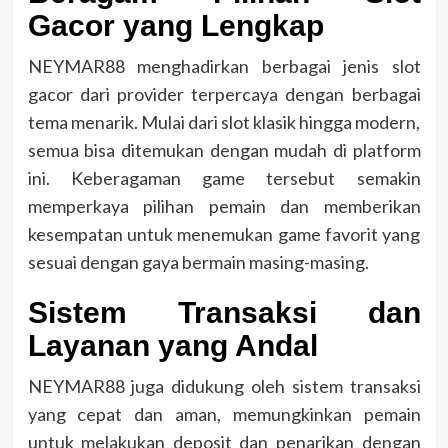
Gacor yang Lengkap
NEYMAR88 menghadirkan berbagai jenis slot
gacor dari provider terpercaya dengan berbagai
tema menarik. Mulai dari slot klasik hingga modern,
semua bisa ditemukan dengan mudah di platform
ini. Keberagaman game tersebut semakin
memperkaya pilihan pemain dan memberikan
kesempatan untuk menemukan game favorit yang
sesuai dengan gaya bermain masing-masing.
Sistem Transaksi dan
Layanan yang Andal
NEYMAR88 juga didukung oleh sistem transaksi
yang cepat dan aman, memungkinkan pemain
untuk melakukan deposit dan penarikan dengan