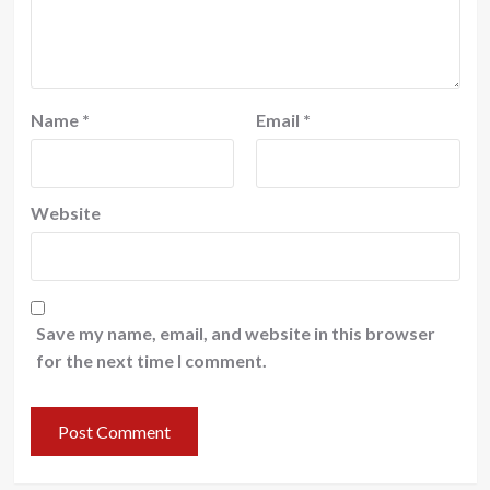
Name
*
Email
*
Website
Save my name, email, and website in this browser
for the next time I comment.