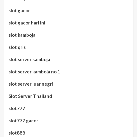
slot gacor
slot gacor hari ini
slot kamboja
slot qris
slot server kamboja
slot server kamboja no 1
slot server luar negri
Slot Server Thailand
slot777
slot777 gacor
slot888