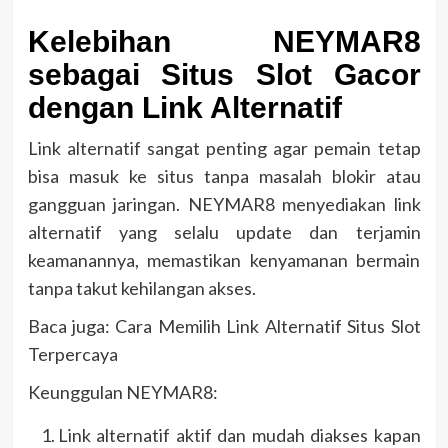
Kelebihan NEYMAR8
sebagai Situs Slot Gacor
dengan Link Alternatif
Link alternatif sangat penting agar pemain tetap
bisa masuk ke situs tanpa masalah blokir atau
gangguan jaringan. NEYMAR8 menyediakan link
alternatif yang selalu update dan terjamin
keamanannya, memastikan kenyamanan bermain
tanpa takut kehilangan akses.
Baca juga: Cara Memilih Link Alternatif Situs Slot
Terpercaya
Keunggulan NEYMAR8:
Link alternatif aktif dan mudah diakses kapan