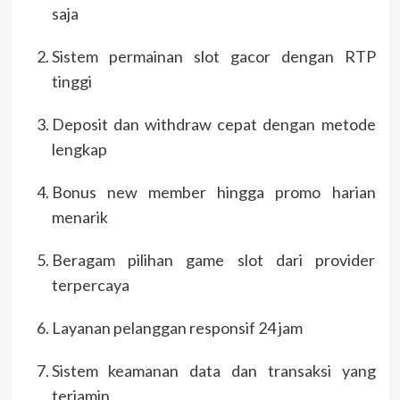
saja
Sistem permainan slot gacor dengan RTP
tinggi
Deposit dan withdraw cepat dengan metode
lengkap
Bonus new member hingga promo harian
menarik
Beragam pilihan game slot dari provider
terpercaya
Layanan pelanggan responsif 24 jam
Sistem keamanan data dan transaksi yang
terjamin