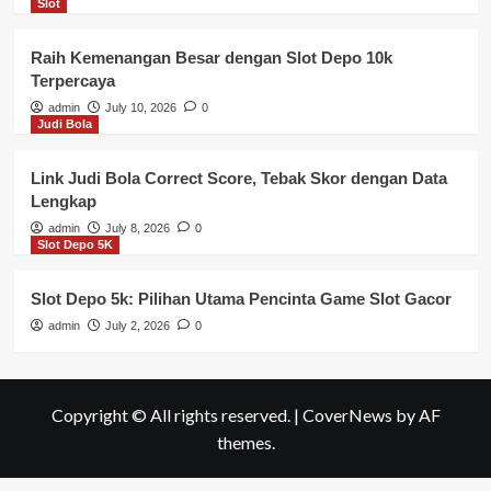
Slot
Raih Kemenangan Besar dengan Slot Depo 10k
Terpercaya
admin
July 10, 2026
0
Judi Bola
Link Judi Bola Correct Score, Tebak Skor dengan Data
Lengkap
admin
July 8, 2026
0
Slot Depo 5K
Slot Depo 5k: Pilihan Utama Pencinta Game Slot Gacor
admin
July 2, 2026
0
Copyright © All rights reserved.
|
CoverNews
by AF
themes.