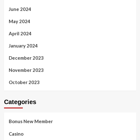
June 2024
May 2024
April 2024
January 2024
December 2023
November 2023
October 2023
Categories
Bonus New Member
Casino