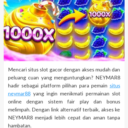
Mencari situs slot gacor dengan akses mudah dan
peluang cuan yang menguntungkan? NEYMAR8
hadir sebagai platform pilihan para pemain
situs
neymar88
yang ingin menikmati permainan slot
online dengan sistem fair play dan bonus
melimpah. Dengan link alternatif terbaik, akses ke
NEYMAR8 menjadi lebih cepat dan aman tanpa
hambatan.