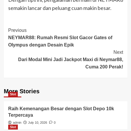
semakin lancar dan peluang cuan makin besar.
Post
Previous
NEYMAR88: Rumah Resmi Slot Gacor Gates of
Navigation
Olympus dengan Desain Epik
Next
Dari Modal Mini Jadi Jackpot Maxi di Neymar88,
Cuma 200 Perak!
More Stories
Slot
Raih Kemenangan Besar dengan Slot Depo 10k
Terpercaya
admin
July 10, 2026
0
Slot