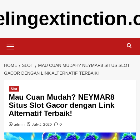
Skip
elingextinction.
to
content
Primary
Menu
HOME
SLOT
MAU CUAN MUDAH? NEYMAR8 SITUS SLOT
GACOR DENGAN LINK ALTERNATIF TERBAIK!
Slot
Mau Cuan Mudah? NEYMAR8
Situs Slot Gacor dengan Link
Alternatif Terbaik!
admin
July 5, 2025
0