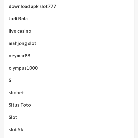
download apk slot777
Judi Bola
live casino
mahjong slot
neymar88
olympus1000
S
sbobet
Situs Toto
Slot
slot 5k