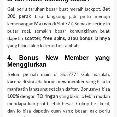
Gak perlu taruhan besar buat meraih jackpot.
Bet
200 perak
bisa langsung jadi pintu menuju
kemenangan
Maxwin
di Slot777. Semakin sering lo
putar reel, semakin besar kemungkinan buat
dapetin
scatter, free spins, atau bonus lainnya
yang bikin saldo lo terus bertambah.
4.
Bonus New Member yang
Menggiurkan
Belum pernah main di Slot777? Gak masalah,
karena di sini ada
bonus new member
yang bisa lo
manfaatin langsung setelah daftar. Bonusnya bisa
100%
dengan
TO ringan
yang bikin lo lebih mudah
mendapatkan profit lebih besar. Cukup bet kecil,
dan lo bisa dapetin cuan yang besar, gak perlu