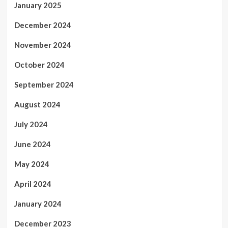
January 2025
December 2024
November 2024
October 2024
September 2024
August 2024
July 2024
June 2024
May 2024
April 2024
January 2024
December 2023