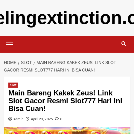
Skip
elingextinction.
to
content
Primary
Menu
HOME
SLOT
MAIN BARENG KAKEK ZEUS! LINK SLOT
GACOR RESMI SLOT777 HARI INI BISA CUAN!
Slot
Main Bareng Kakek Zeus! Link
Slot Gacor Resmi Slot777 Hari Ini
Bisa Cuan!
admin
April 23, 2025
0