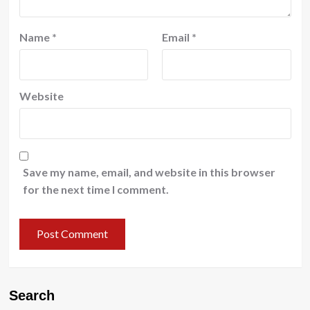
Name
*
Email
*
Website
Save my name, email, and website in this browser
for the next time I comment.
Search