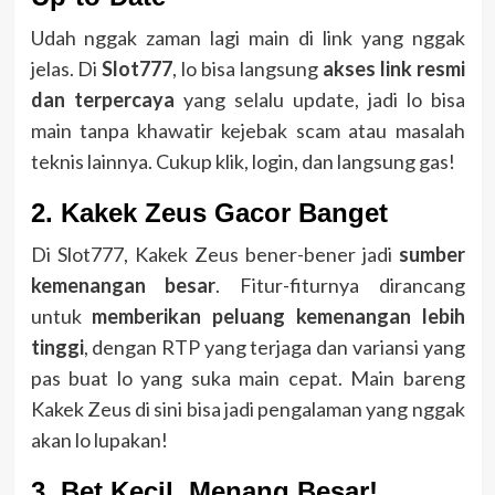
Udah nggak zaman lagi main di link yang nggak
jelas. Di
Slot777
, lo bisa langsung
akses link resmi
dan terpercaya
yang selalu update, jadi lo bisa
main tanpa khawatir kejebak scam atau masalah
teknis lainnya. Cukup klik, login, dan langsung gas!
2.
Kakek Zeus Gacor Banget
Di Slot777, Kakek Zeus bener-bener jadi
sumber
kemenangan besar
. Fitur-fiturnya dirancang
untuk
memberikan peluang kemenangan lebih
tinggi
, dengan RTP yang terjaga dan variansi yang
pas buat lo yang suka main cepat. Main bareng
Kakek Zeus di sini bisa jadi pengalaman yang nggak
akan lo lupakan!
3.
Bet Kecil, Menang Besar!