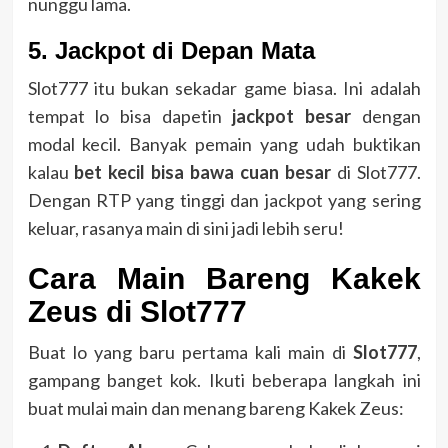
nunggu lama.
5.
Jackpot di Depan Mata
Slot777 itu bukan sekadar game biasa. Ini adalah
tempat lo bisa dapetin
jackpot besar
dengan
modal kecil. Banyak pemain yang udah buktikan
kalau
bet kecil bisa bawa cuan besar
di Slot777.
Dengan RTP yang tinggi dan jackpot yang sering
keluar, rasanya main di sini jadi lebih seru!
Cara Main Bareng Kakek
Zeus di Slot777
Buat lo yang baru pertama kali main di
Slot777
,
gampang banget kok. Ikuti beberapa langkah ini
buat mulai main dan menang bareng Kakek Zeus: