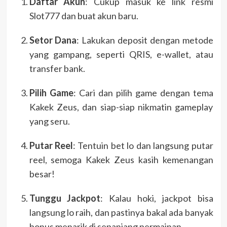
Daftar Akun
: Cukup masuk ke link resmi
Slot777 dan buat akun baru.
Setor Dana
: Lakukan deposit dengan metode
yang gampang, seperti QRIS, e-wallet, atau
transfer bank.
Pilih Game
: Cari dan pilih game dengan tema
Kakek Zeus, dan siap-siap nikmatin gameplay
yang seru.
Putar Reel
: Tentuin bet lo dan langsung putar
reel, semoga Kakek Zeus kasih kemenangan
besar!
Tunggu Jackpot
: Kalau hoki, jackpot bisa
langsung lo raih, dan pastinya bakal ada banyak
bonus menarik di sepanjang permainan.