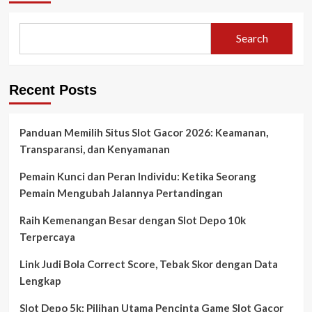
Search
Recent Posts
Panduan Memilih Situs Slot Gacor 2026: Keamanan,
Transparansi, dan Kenyamanan
Pemain Kunci dan Peran Individu: Ketika Seorang
Pemain Mengubah Jalannya Pertandingan
Raih Kemenangan Besar dengan Slot Depo 10k
Terpercaya
Link Judi Bola Correct Score, Tebak Skor dengan Data
Lengkap
Slot Depo 5k: Pilihan Utama Pencinta Game Slot Gacor