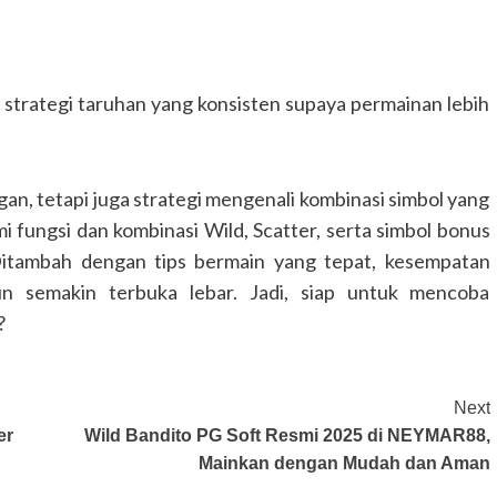
 strategi taruhan yang konsisten supaya permainan lebih
n, tetapi juga strategi mengenali kombinasi simbol yang
ungsi dan kombinasi Wild, Scatter, serta simbol bonus
 Ditambah dengan tips bermain yang tepat, kesempatan
 semakin terbuka lebar. Jadi, siap untuk mencoba
?
Next
er
Wild Bandito PG Soft Resmi 2025 di NEYMAR88,
Mainkan dengan Mudah dan Aman