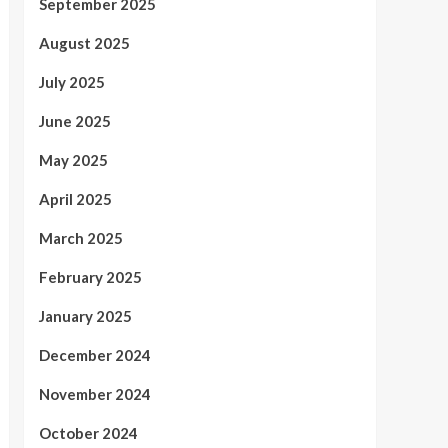
September 2025
August 2025
July 2025
June 2025
May 2025
April 2025
March 2025
February 2025
January 2025
December 2024
November 2024
October 2024