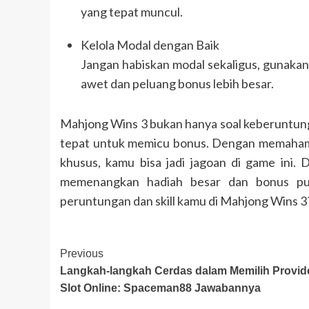
yang tepat muncul.
Kelola Modal dengan Baik
Jangan habiskan modal sekaligus, gunakan
awet dan peluang bonus lebih besar.
Mahjong Wins 3 bukan hanya soal keberuntunga
tepat untuk memicu bonus. Dengan memahami f
khusus, kamu bisa jadi jagoan di game ini.
memenangkan hadiah besar dan bonus pun
peruntungan dan skill kamu di Mahjong Wins 3
Post
Previous
Langkah-langkah Cerdas dalam Memilih Provid
Navigation
Slot Online: Spaceman88 Jawabannya