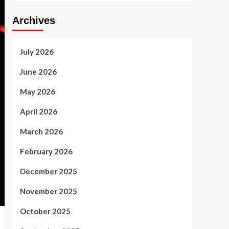
Archives
July 2026
June 2026
May 2026
April 2026
March 2026
February 2026
December 2025
November 2025
October 2025