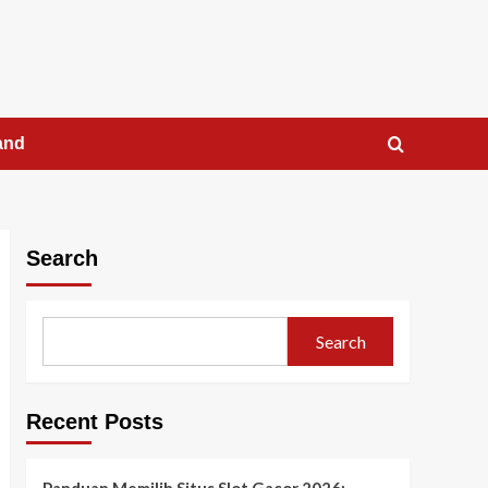
and
Search
Search
Recent Posts