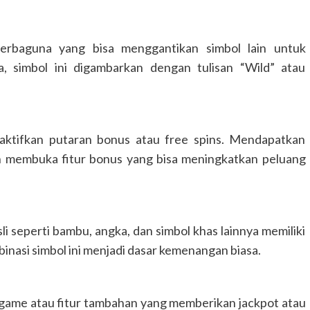
serbaguna yang bisa menggantikan simbol lain untuk
 simbol ini digambarkan dengan tulisan “Wild” atau
aktifkan putaran bonus atau free spins. Mendapatkan
an membuka fitur bonus yang bisa meningkatkan peluang
li seperti bambu, angka, dan simbol khas lainnya memiliki
nasi simbol ini menjadi dasar kemenangan biasa.
 game atau fitur tambahan yang memberikan jackpot atau