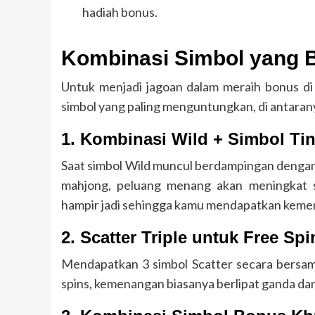
hadiah bonus.
Kombinasi Simbol yang 
Untuk menjadi jagoan dalam meraih bonus d
simbol yang paling menguntungkan, di antaran
1. Kombinasi Wild + Simbol Ti
Saat simbol Wild muncul berdampingan dengan 
mahjong, peluang menang akan meningkat s
hampir jadi sehingga kamu mendapatkan keme
2. Scatter Triple untuk Free Spi
Mendapatkan 3 simbol Scatter secara bersam
spins, kemenangan biasanya berlipat ganda da