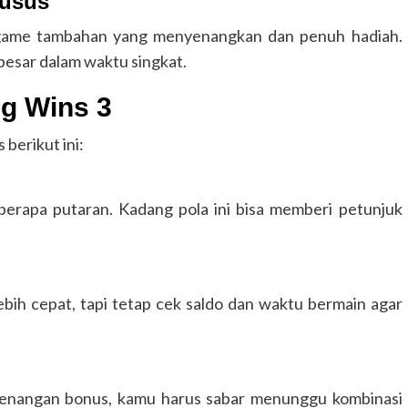
husus
 game tambahan yang menyenangkan dan penuh hadiah.
besar dalam waktu singkat.
ng Wins 3
berikut ini:
berapa putaran. Kadang pola ini bisa memberi petunjuk
bih cepat, tapi tetap cek saldo dan waktu bermain agar
menangan bonus, kamu harus sabar menunggu kombinasi