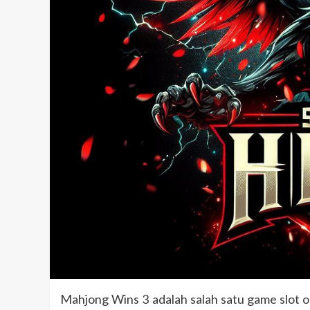
Mahjong Wins 3 adalah salah satu game slot o