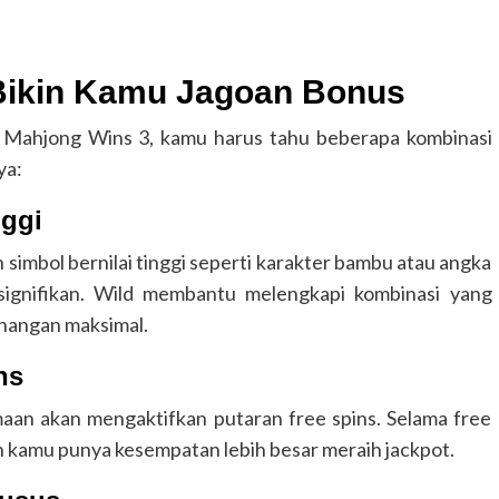
Bikin Kamu Jagoan Bonus
i Mahjong Wins 3, kamu harus tahu beberapa kombinasi
ya:
nggi
simbol bernilai tinggi seperti karakter bambu atau angka
ignifikan. Wild membantu melengkapi kombinasi yang
nangan maksimal.
ns
aan akan mengaktifkan putaran free spins. Selama free
n kamu punya kesempatan lebih besar meraih jackpot.