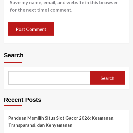
Save my name, email, and website in this browser
for the next time I comment.
Search
Search
Recent Posts
Panduan Memilih Situs Slot Gacor 2026: Keamanan,
Transparansi, dan Kenyamanan