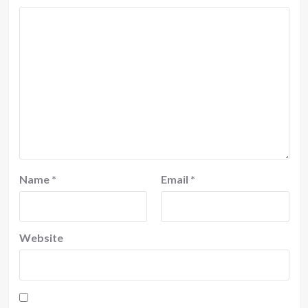
Name
*
Email
*
Website