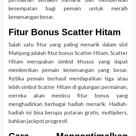
kesempatan bagi pemain untuk meraih
kemenangan besar.
Fitur Bonus Scatter Hitam
Salah satu fitur yang paling menarik dalam slot
Mahjong adalah fitur bonus Scatter Hitam. Scatter
Hitam merupakan simbol khusus yang dapat
memberikan pemain kemenangan yang besar.
Ketika pemain berhasil mendapatkan tiga atau
lebih simbol Scatter Hitam di gulungan permainan,
mereka akan memicu fitur bonus yang
menghadirkan berbagai hadiah menarik. Hadiah-
hadiah ini bisa berupa putaran gratis, multipliers,
bahkan jackpot progresif.