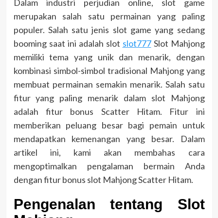
Dalam industri perjudian online, slot game
merupakan salah satu permainan yang paling
populer. Salah satu jenis slot game yang sedang
booming saat ini adalah slot
slot777
Slot Mahjong
memiliki tema yang unik dan menarik, dengan
kombinasi simbol-simbol tradisional Mahjong yang
membuat permainan semakin menarik. Salah satu
fitur yang paling menarik dalam slot Mahjong
adalah fitur bonus Scatter Hitam. Fitur ini
memberikan peluang besar bagi pemain untuk
mendapatkan kemenangan yang besar. Dalam
artikel ini, kami akan membahas cara
mengoptimalkan pengalaman bermain Anda
dengan fitur bonus slot Mahjong Scatter Hitam.
Pengenalan tentang Slot