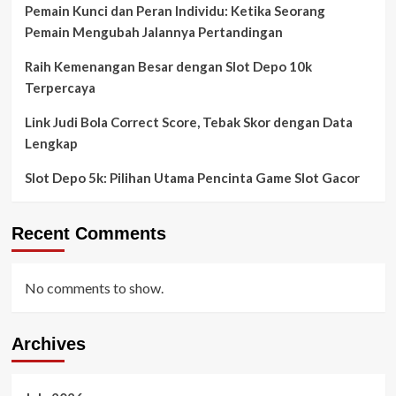
Pemain Kunci dan Peran Individu: Ketika Seorang
Pemain Mengubah Jalannya Pertandingan
Raih Kemenangan Besar dengan Slot Depo 10k
Terpercaya
Link Judi Bola Correct Score, Tebak Skor dengan Data
Lengkap
Slot Depo 5k: Pilihan Utama Pencinta Game Slot Gacor
Recent Comments
No comments to show.
Archives