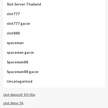
Slot Server Thailand
slot777
slot777 gacor
slot888
spaceman
spaceman gacor
Spaceman88
Spaceman88 gacor
Uncategorized
slot deposit 10 ribu
slot depo 5k