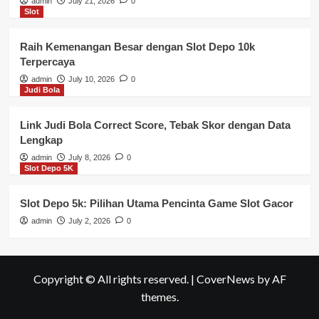
admin
July 21, 2026
0
Slot
Raih Kemenangan Besar dengan Slot Depo 10k
Terpercaya
admin
July 10, 2026
0
Judi Bola
Link Judi Bola Correct Score, Tebak Skor dengan Data
Lengkap
admin
July 8, 2026
0
Slot Depo 5K
Slot Depo 5k: Pilihan Utama Pencinta Game Slot Gacor
admin
July 2, 2026
0
Copyright © All rights reserved.
|
CoverNews
by AF
themes.