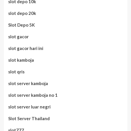
slot depo 10k
slot depo 20k
Slot Depo 5K
slot gacor
slot gacor hari ini
slot kamboja
slot qris
slot server kamboja
slot server kamboja no 1
slot server luar negri
Slot Server Thailand
slot777