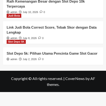
Raih Kemenangan Besar dengan Slot Depo 10k
Terpercaya
admin
July 10, 2026
0
Judi Bola
Link Judi Bola Correct Score, Tebak Skor dengan Data
Lengkap
admin
July 8, 2026
0
Slot Depo 5K
Slot Depo 5k: Pilihan Utama Pencinta Game Slot Gacor
admin
July 2, 2026
0
Copyright © All rights reserved.
|
CoverNews
by AF
themes.