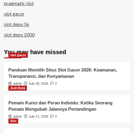
pragmatic slot
slot gacor
slot depo 5k
slot depo 2000
You may have missed
slot gacor
Panduan Memilih Situs Slot Gacor 2026: Keamanan,
Transparansi, dan Kenyamanan
admin
July 28, 2026
0
Judi Bola
Pemain Kunci dan Peran Individu: Ketika Seorang
Pemain Mengubah Jalannya Pertandingan
admin
July 21, 2026
0
Slot