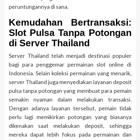
peruntungannya di sana.
Kemudahan Bertransaksi:
Slot Pulsa Tanpa Potongan
di Server Thailand
Server Thailand telah menjadi destinasi populer
bagi para penggemar permainan slot online di
Indonesia. Selain koleksi permainan yang menarik,
server Thailand juga menyediakan layanan deposit
pulsa tanpa potongan yang membuat para pemain
semakin nyaman dalam melakukan transaksi.
Dengan adanya layanan tersebut, pemain tidak
perlu lagi memikirkan potongan yang biasanya
dikenakan saat melakukan deposit, sehingga
mereka dapat lebih fokus pada permainan dan