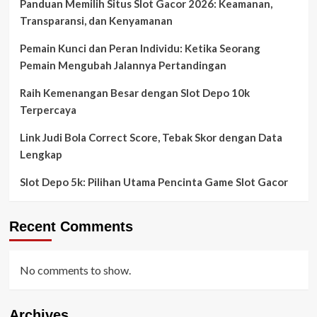
Panduan Memilih Situs Slot Gacor 2026: Keamanan,
Transparansi, dan Kenyamanan
Pemain Kunci dan Peran Individu: Ketika Seorang
Pemain Mengubah Jalannya Pertandingan
Raih Kemenangan Besar dengan Slot Depo 10k
Terpercaya
Link Judi Bola Correct Score, Tebak Skor dengan Data
Lengkap
Slot Depo 5k: Pilihan Utama Pencinta Game Slot Gacor
Recent Comments
No comments to show.
Archives