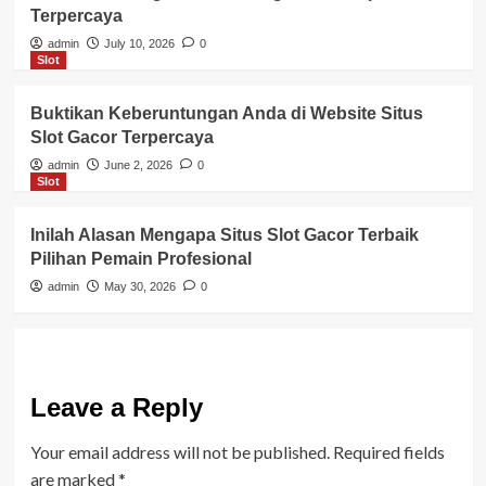
Terpercaya
admin
July 10, 2026
0
Slot
Buktikan Keberuntungan Anda di Website Situs
Slot Gacor Terpercaya
admin
June 2, 2026
0
Slot
Inilah Alasan Mengapa Situs Slot Gacor Terbaik
Pilihan Pemain Profesional
admin
May 30, 2026
0
Leave a Reply
Your email address will not be published.
Required fields
are marked
*