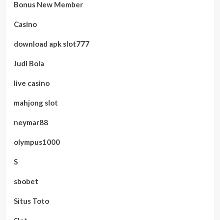
Bonus New Member
Casino
download apk slot777
Judi Bola
live casino
mahjong slot
neymar88
olympus1000
S
sbobet
Situs Toto