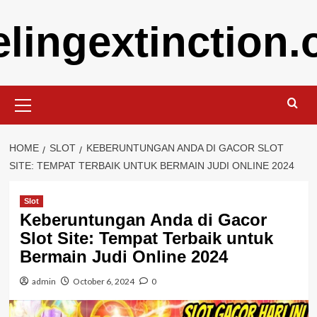
Skip
elingextinction.
to
content
Primary
Menu
HOME
SLOT
KEBERUNTUNGAN ANDA DI GACOR SLOT
SITE: TEMPAT TERBAIK UNTUK BERMAIN JUDI ONLINE 2024
Slot
Keberuntungan Anda di Gacor
Slot Site: Tempat Terbaik untuk
Bermain Judi Online 2024
admin
October 6, 2024
0