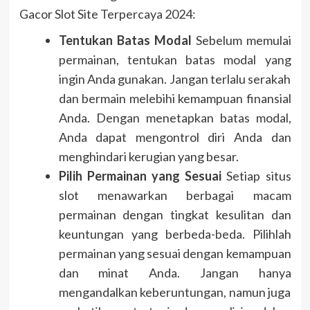
Gacor Slot Site Terpercaya 2024:
Tentukan Batas Modal
Sebelum memulai
permainan, tentukan batas modal yang
ingin Anda gunakan. Jangan terlalu serakah
dan bermain melebihi kemampuan finansial
Anda. Dengan menetapkan batas modal,
Anda dapat mengontrol diri Anda dan
menghindari kerugian yang besar.
Pilih Permainan yang Sesuai
Setiap situs
slot menawarkan berbagai macam
permainan dengan tingkat kesulitan dan
keuntungan yang berbeda-beda. Pilihlah
permainan yang sesuai dengan kemampuan
dan minat Anda. Jangan hanya
mengandalkan keberuntungan, namun juga