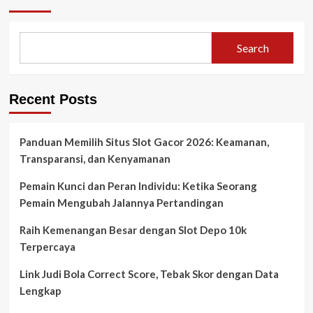
Search
Recent Posts
Panduan Memilih Situs Slot Gacor 2026: Keamanan,
Transparansi, dan Kenyamanan
Pemain Kunci dan Peran Individu: Ketika Seorang
Pemain Mengubah Jalannya Pertandingan
Raih Kemenangan Besar dengan Slot Depo 10k
Terpercaya
Link Judi Bola Correct Score, Tebak Skor dengan Data
Lengkap