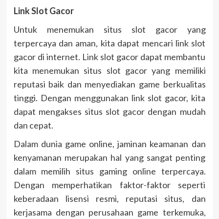
Link Slot Gacor
Untuk menemukan situs slot gacor yang
terpercaya dan aman, kita dapat mencari link slot
gacor di internet. Link slot gacor dapat membantu
kita menemukan situs slot gacor yang memiliki
reputasi baik dan menyediakan game berkualitas
tinggi. Dengan menggunakan link slot gacor, kita
dapat mengakses situs slot gacor dengan mudah
dan cepat.
Dalam dunia game online, jaminan keamanan dan
kenyamanan merupakan hal yang sangat penting
dalam memilih situs gaming online terpercaya.
Dengan memperhatikan faktor-faktor seperti
keberadaan lisensi resmi, reputasi situs, dan
kerjasama dengan perusahaan game terkemuka,