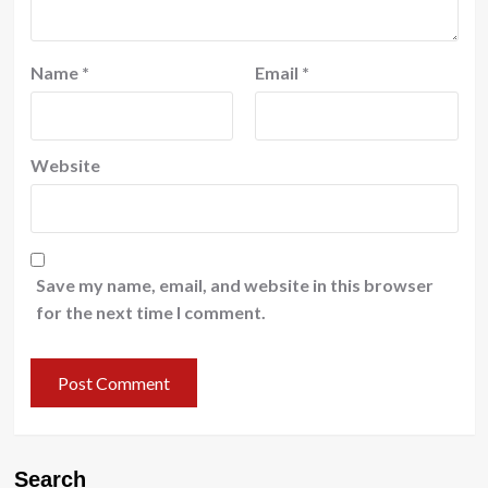
Name
*
Email
*
Website
Save my name, email, and website in this browser
for the next time I comment.
Search