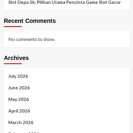
Slot Depo 5k: Pilihan Utama Pencinta Game Slot Gacor
Recent Comments
No comments to show.
Archives
July 2026
June 2026
May 2026
April 2026
March 2026