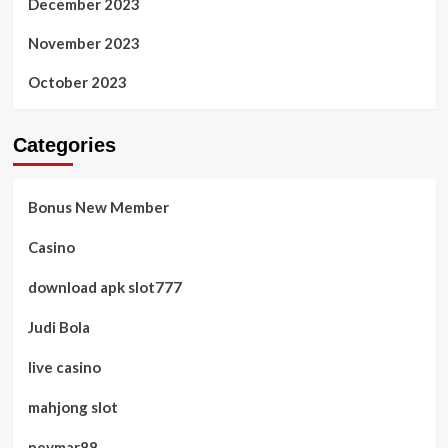
December 2023
November 2023
October 2023
Categories
Bonus New Member
Casino
download apk slot777
Judi Bola
live casino
mahjong slot
neymar88