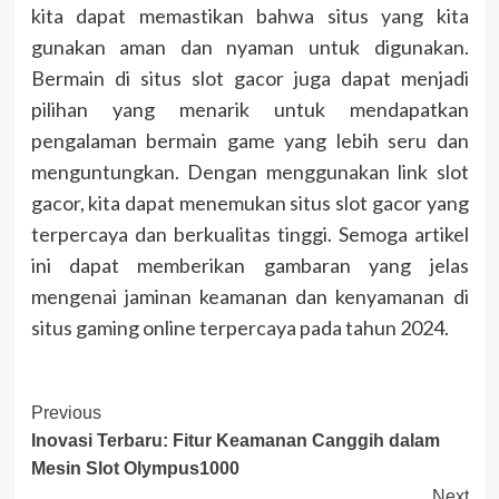
kita dapat memastikan bahwa situs yang kita
gunakan aman dan nyaman untuk digunakan.
Bermain di situs slot gacor juga dapat menjadi
pilihan yang menarik untuk mendapatkan
pengalaman bermain game yang lebih seru dan
menguntungkan. Dengan menggunakan link slot
gacor, kita dapat menemukan situs slot gacor yang
terpercaya dan berkualitas tinggi. Semoga artikel
ini dapat memberikan gambaran yang jelas
mengenai jaminan keamanan dan kenyamanan di
situs gaming online terpercaya pada tahun 2024.
Post
Previous
Inovasi Terbaru: Fitur Keamanan Canggih dalam
Navigation
Mesin Slot Olympus1000
Next