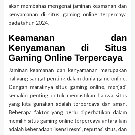
akan membahas mengenai jaminan keamanan dan
kenyamanan di situs gaming online terpercaya
pada tahun 2024.
Keamanan dan
Kenyamanan di Situs
Gaming Online Terpercaya
Jaminan keamanan dan kenyamanan merupakan
hal yang sangat penting dalam dunia game online.
Dengan maraknya situs gaming online, menjadi
semakin penting untuk memastikan bahwa situs
yang kita gunakan adalah terpercaya dan aman.
Beberapa faktor yang perlu diperhatikan dalam
memilih situs gaming online terpercaya antara lain
adalah keberadaan lisensi resmi, reputasi situs, dan