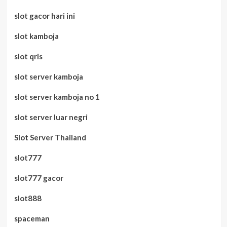
slot gacor hari ini
slot kamboja
slot qris
slot server kamboja
slot server kamboja no 1
slot server luar negri
Slot Server Thailand
slot777
slot777 gacor
slot888
spaceman