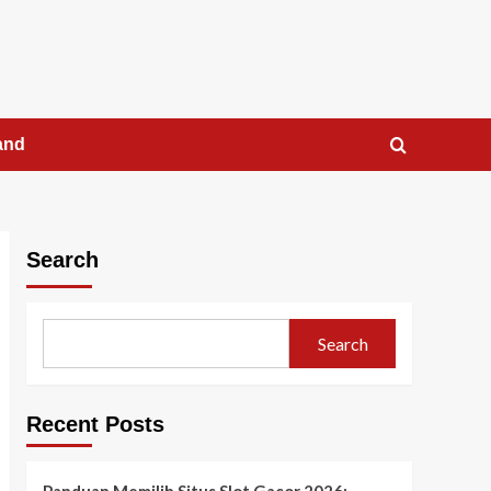
and
Search
Search
Recent Posts