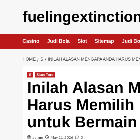
Skip
to
fuelingextinctio
content
Casino
Judi Bola
Slot
Sitemap
Judi Bo
HOME
S
INILAH ALASAN MENGAPA ANDA HARUS ME
S
Situs Toto
Inilah Alasan
Harus Memilih
untuk Bermain
admin
May 11, 2026
0