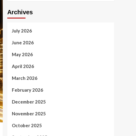
Archives
July 2026
June 2026
May 2026
April 2026
March 2026
February 2026
December 2025
November 2025
October 2025