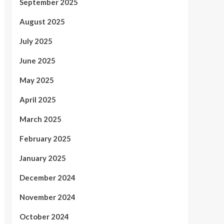
September 2025
August 2025
July 2025
June 2025
May 2025
April 2025
March 2025
February 2025
January 2025
December 2024
November 2024
October 2024