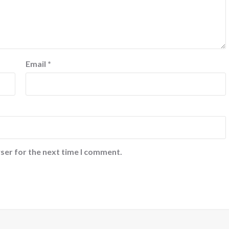
Email
*
ser for the next time I comment.