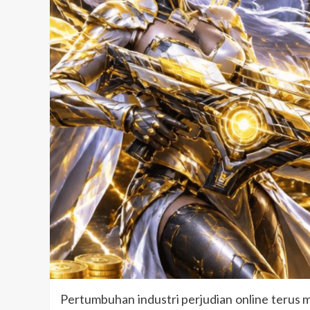
Pertumbuhan industri perjudian online terus 