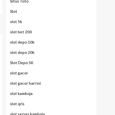
Situs Toto
Slot
slot 5k
slot bet 200
slot depo 10k
slot depo 20k
Slot Depo 5K
slot gacor
slot gacor hari ini
slot kamboja
slot qris
slot server kamboja