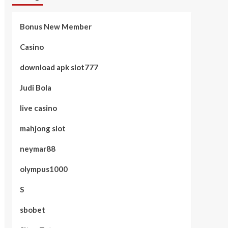
Bonus New Member
Casino
download apk slot777
Judi Bola
live casino
mahjong slot
neymar88
olympus1000
S
sbobet