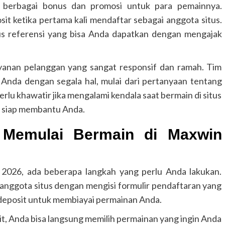
 berbagai bonus dan promosi untuk para pemainnya.
t ketika pertama kali mendaftar sebagai anggota situs.
nus referensi yang bisa Anda dapatkan dengan mengajak
yanan pelanggan yang sangat responsif dan ramah. Tim
Anda dengan segala hal, mulai dari pertanyaan tentang
rlu khawatir jika mengalami kendala saat bermain di situs
lu siap membantu Anda.
 Memulai Bermain di Maxwin
 2026, ada beberapa langkah yang perlu Anda lakukan.
anggota situs dengan mengisi formulir pendaftaran yang
n deposit untuk membiayai permainan Anda.
, Anda bisa langsung memilih permainan yang ingin Anda